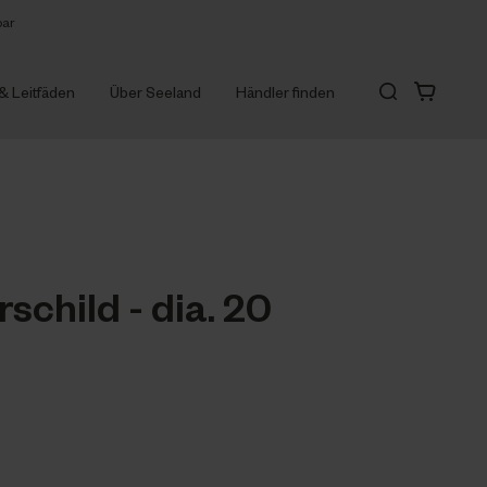
bar
 & Leitfäden
Über Seeland
Händler finden
rschild - dia. 20