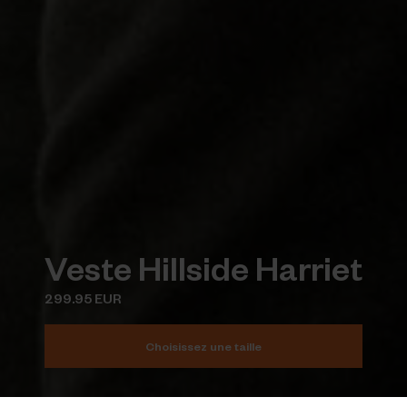
Veste Hillside Harriet
299.95 EUR
Choisissez une taille