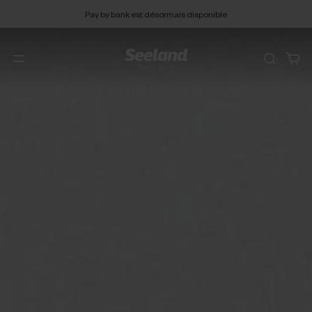
Pay by bank est désormais disponible
Politique de retour gratuit de 90 jours