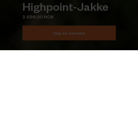
Highpoint-Jakke
2 699.00 NOK
Velg en størrelse
Legg i handlekurv