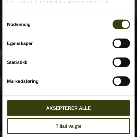
eller som de har samlet inn gjennom din bruk av
tjenestene deres.
Samtykkevalg
Nødvendig
Egenskaper
Statistikk
Markedsføring
AKSEPTERER ALLE
Tillad valgte