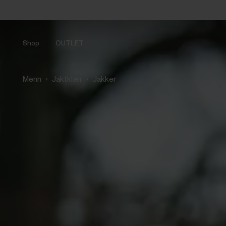
Shop
OUTLET
›
›
Menn
Jaktklær
Jakker