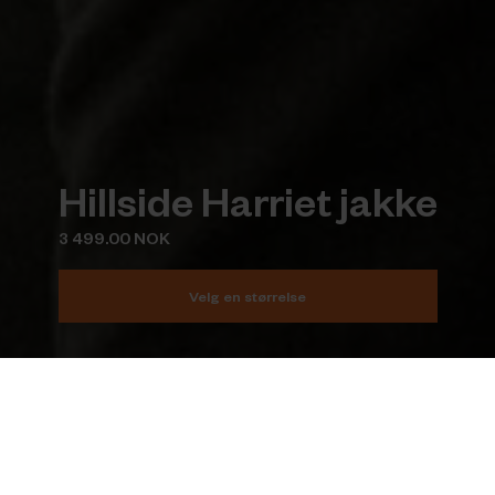
Hillside Harriet jakke
3 499.00 NOK
Velg en størrelse
Legg i handlekurv