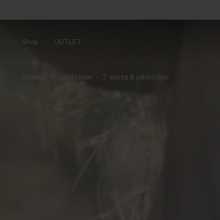
Shop
OUTLET
›
›
Kvinnor
Jaktkläder
T-shirts & pikétröjor