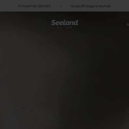
Fri frakt från 299 SEK
•
Gratis 90 dagars returrätt
A