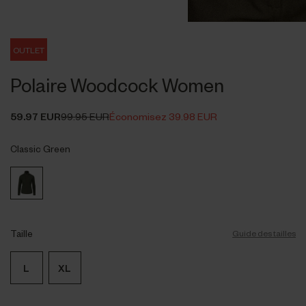
OUTLET
Polaire Woodcock Women
59.97 EUR
99.95 EUR
Économisez 39.98 EUR
Classic Green
Taille
Guide des tailles
L
XL