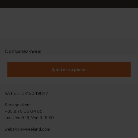
Contactez-nous
Outfit International A/S
Greve Main 10
Ajouter au panier
DK 2670 Greve
Denmark
VAT no.: DK15049847
Service client
+33 9 73 05 04 55
Lun-Jeu 9-16, Ven 9-15:30
webshop@seeland.com