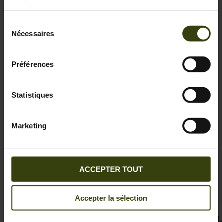
SALE
services.
Sélection
Nécessaires
du
consentement
Préférences
Statistiques
Marketing
ACCEPTER TOUT
Accepter la sélection
Pantalon Hawker Advance Women
Pantalon