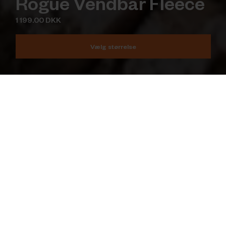
Rogue Vendbar Fleece
1 199.00 DKK
Vælg størrelse
Læg i kurv