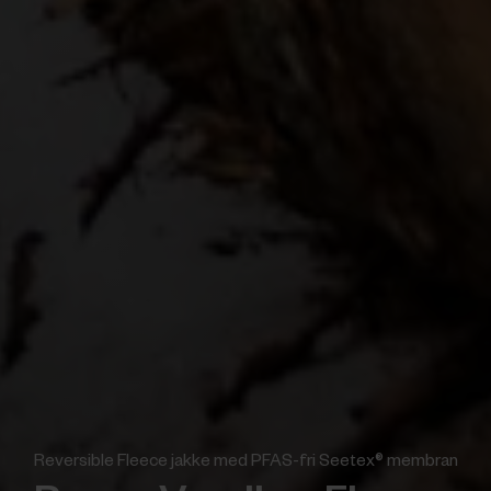
Reversible Fleece jakke med PFAS-fri Seetex® membran