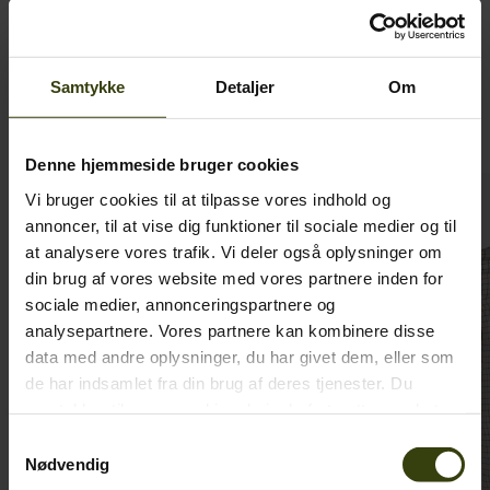
Samtykke
Detaljer
Om
Fuldend looket
Denne hjemmeside bruger cookies
Vi bruger cookies til at tilpasse vores indhold og
annoncer, til at vise dig funktioner til sociale medier og til
at analysere vores trafik. Vi deler også oplysninger om
din brug af vores website med vores partnere inden for
sociale medier, annonceringspartnere og
analysepartnere. Vores partnere kan kombinere disse
data med andre oplysninger, du har givet dem, eller som
de har indsamlet fra din brug af deres tjenester. Du
samtykker til vores cookies, hvis du fortsætter med at
anvende vores hjemmeside.
Samtykkevalg
Nødvendig