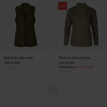
SALE
Skeet II Lady vest
Skeet Lady skjorte
799.00 DKK
329.40 DKK
549.00 DKK
Spar 219.60 DKK
4
colors
2
colors
1