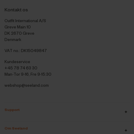
Kontakt os
Outfit International A/S
Greve Main 10
DK 2670 Greve
Denmark
VAT no.: DK15049847
Kundeservice
+45 78 74 63 30
Man-Tor 9-16, Fre 9-15:30
webshop@seeland.com
Support
Om Seeland