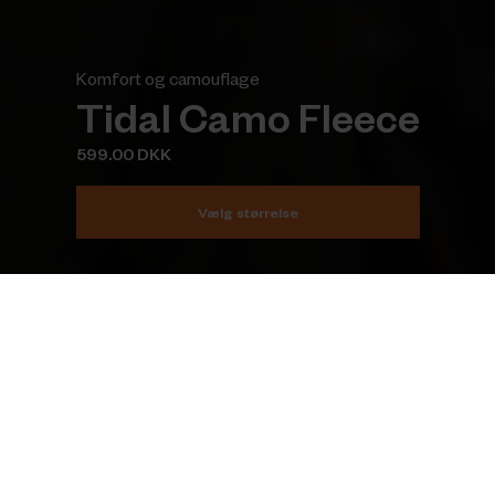
Komfort og camouflage
Tidal Camo Fleece
599.00 DKK
Vælg størrelse
Læg i kurv