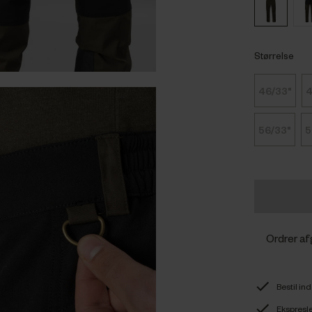
Størrelse
46/33"
4
56/33"
5
Ordrer af
Bestil in
Ekspresle