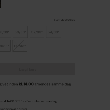
Størrelsesguide
8/33"
50/33"
52/33"
54/33"
8/33"
60/33"
Læg i kurv
givet inden
kl. 14.00
afsendes samme dag
den kl. 14:00 CET for afsendelse samme dag
vering på alle ordrer