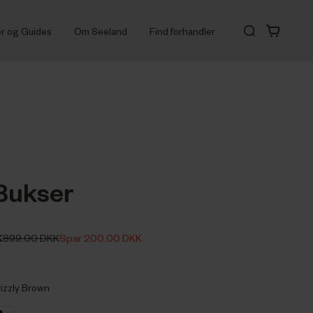
er og Guides
Om Seeland
Find forhandler
Bukser
K
899.00 DKK
Spar 200.00 DKK
rizzly Brown