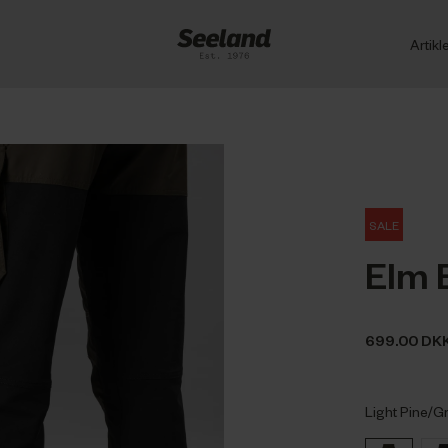
Artikl
SALE
Elm 
699.00 DK
Light Pine/G