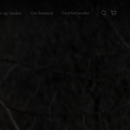
er og Guides
Om Seeland
Find forhandler