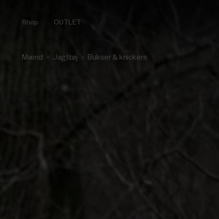
Shop
OUTLET
›
›
Mænd
Jagttøj
Bukser & knickers