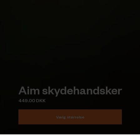
Aim skydehandsker
449.00 DKK
Vælg størrelse