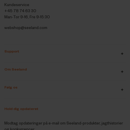
Kundeservice
+45 78 74 63 30
Man-Tor 9-16, Fre 9-15:30
webshop@seeland.com
Support
Om Seeland
Følg os
Hold dig opdateret
Modtag opdateringer på e-mail om Seeland-produkter, jagthistorier
og konkurrencer.