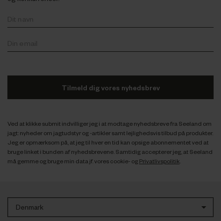
Tilmeld dig vores nyhedsbrev
Ved at klikke submit indvilliger jeg i at modtage nyhedsbreve fra Seeland om
jagt: nyheder om jagtudstyr og -artikler samt lejlighedsvis tilbud på produkter.
Jeg er opmærksom på, at jeg til hver en tid kan opsige abonnementet ved at
bruge linket i bunden af nyhedsbrevene. Samtidig accepterer jeg, at Seeland
må gemme og bruge min data jf. vores cookie- og
Privatlivspolitik
.
Denmark