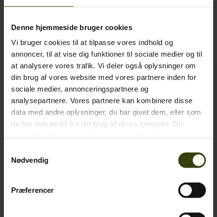
Denne hjemmeside bruger cookies
Lignende Produkter
Vi bruger cookies til at tilpasse vores indhold og
annoncer, til at vise dig funktioner til sociale medier og til
at analysere vores trafik. Vi deler også oplysninger om
din brug af vores website med vores partnere inden for
SALE
SALE
sociale medier, annonceringspartnere og
analysepartnere. Vores partnere kan kombinere disse
data med andre oplysninger, du har givet dem, eller som
de har indsamlet fra din brug af deres tjenester. Du
samtykker til vores cookies, hvis du fortsætter med at
anvende vores hjemmeside.
Samtykkevalg
Nødvendig
Præferencer