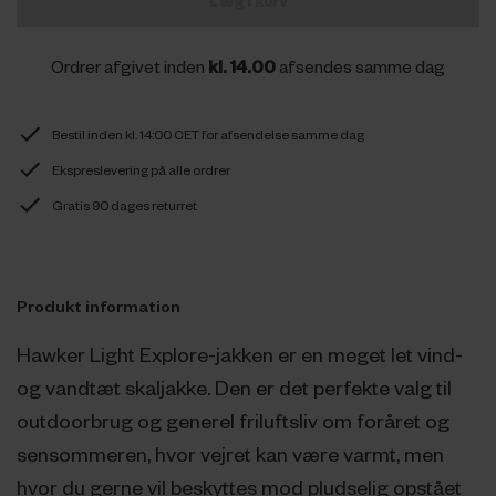
Læg i kurv
Ordrer afgivet inden
kl. 14.00
afsendes samme dag
Bestil inden kl. 14:00 CET for afsendelse samme dag
Ekspreslevering på alle ordrer
Gratis 90 dages returret
Produkt information
Hawker Light Explore-jakken er en meget let vind-
og vandtæt skaljakke. Den er det perfekte valg til
outdoorbrug og generel friluftsliv om foråret og
sensommeren, hvor vejret kan være varmt, men
hvor du gerne vil beskyttes mod pludselig opstået