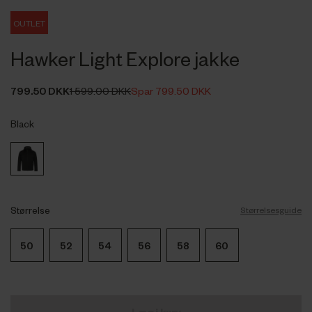
OUTLET
Hawker Light Explore jakke
799.50 DKK
1 599.00 DKK
Spar 799.50 DKK
Black
Størrelse
Størrelsesguide
50
52
54
56
58
60