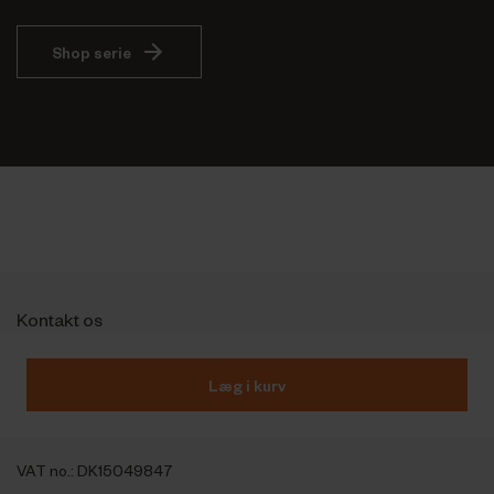
Shop serie
Kontakt os
Outfit International A/S
Greve Main 10
Læg i kurv
DK 2670 Greve
Denmark
VAT no.: DK15049847