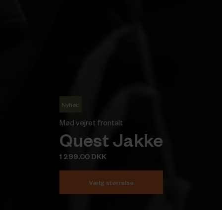
Nyhed
Mød vejret frontalt
Quest Jakke
1 299.00 DKK
Vælg størrelse