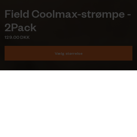
Field Coolmax-strømpe -
2Pack
129.00 DKK
Vælg størrelse
Læg i kurv