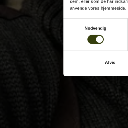
dem, eller som de har indsaml
anvende vores hjemmeside.
Samtykkevalg
Nødvendig
Afvis