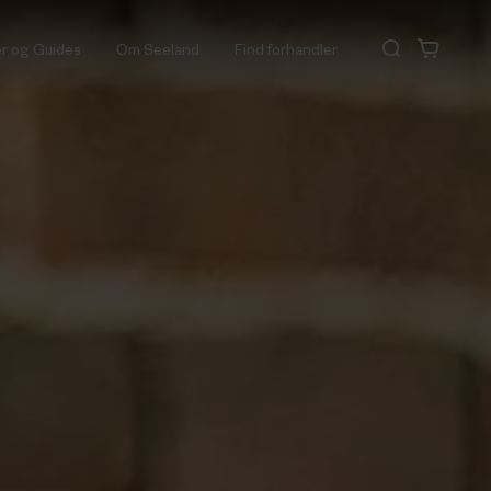
er og Guides
Om Seeland
Find forhandler