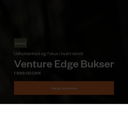
Nyhed
Udholdenhed og fokus i hvert skridt
Venture Edge Bukser
1 999.00 DKK
Vælg størrelse