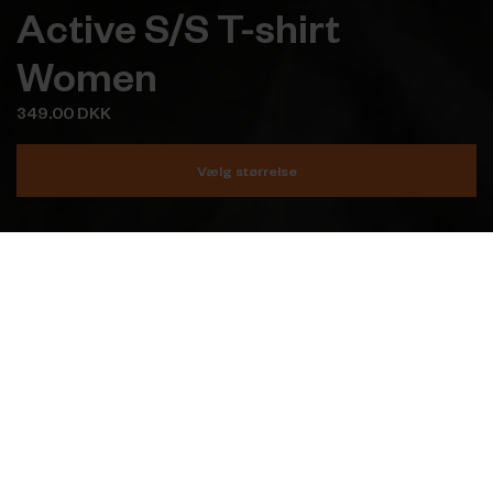
Active S/S T-shirt
Women
349.00 DKK
Vælg størrelse
Læg i kurv