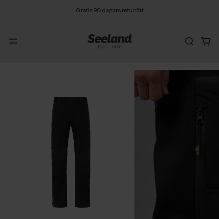
Gratis 90 dagars returrätt
Fri frakt från 299 SEK