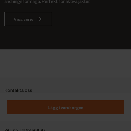
andningsförmåga. Perfekt för aktiva jakter.
Visa serie
Kontakta oss
Outfit International A/S
Greve Main 10
Lägg i varukorgen
DK 2670 Greve
Denmark
VAT no.: DK15049847