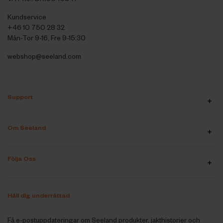
Kundservice
+46 10 750 28 32
Mån-Tor 9-16, Fre 9-15:30
webshop@seeland.com
Support
Om Seeland
Följa Oss
Håll dig underrättad
Få e-postuppdateringar om Seeland produkter, jakthistorier och