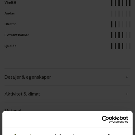
Vindtät
Andas
Stretch
Extremt hållbar
Ljudlös
Detaljer & egenskaper
Aktivitet & klimat
Material