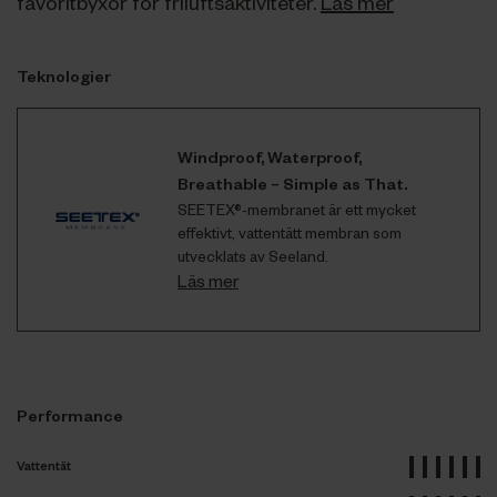
favoritbyxor för friluftsaktiviteter.
Läs mer
Teknologier
Windproof, Waterproof,
Breathable – Simple as That.
SEETEX®-membranet är ett mycket
effektivt, vattentätt membran som
utvecklats av Seeland.
Läs mer
Performance
Vattentät