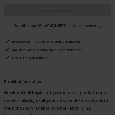
Lägg i varukorgen
Beställningar före
14:00 CET
skickas samma dag.
Beställ före kl. 14:00 CET för leverans samma dag
Standard- och Expressleverans tillgänglig i kassan
Gratis 90 dagars returrätt
Produktinformation
Hawker Shell Explore-byxorna är ett par lätta och
mycket allsidig skalbyxor med vind- och vattentätt
membran som snabbt kommer att bli dina