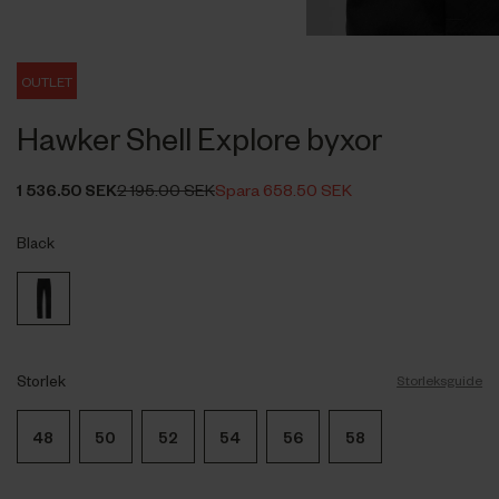
OUTLET
Hawker Shell Explore byxor
1 536.50 SEK
2 195.00 SEK
Spara 658.50 SEK
Black
Storlek
Storleksguide
48
50
52
54
56
58