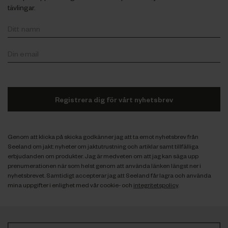
tävlingar.
Registrera dig för vårt nyhetsbrev
Genom att klicka på skicka godkänner jag att ta emot nyhetsbrev från
Seeland om jakt: nyheter om jaktutrustning och artiklar samt tillfälliga
erbjudanden om produkter. Jag är medveten om att jag kan säga upp
prenumerationen när som helst genom att använda länken längst ner i
nyhetsbrevet. Samtidigt accepterar jag att Seeland får lagra och använda
mina uppgifter i enlighet med vår cookie- och
integritetspolicy
.