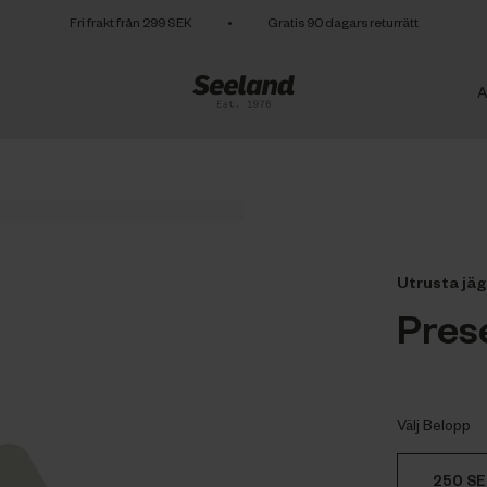
Fri frakt från 299 SEK
•
Gratis 90 dagars returrätt
A
Utrusta jäg
Pres
Välj Belopp
250 SE