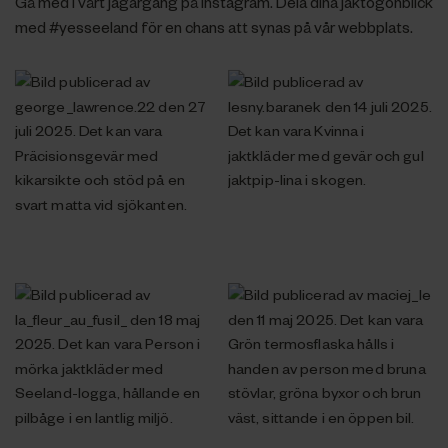
Gå med i vårt jägargäng på Instagram. Dela dina jaktögonblick
med #yesseeland för en chans att synas på vår webbplats.