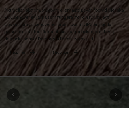
Aktiv eller jakttorn, studsare eller hagelgevär, fodrad eller skal
– du behöver en jacka som fungerar för din typ av jakt.
Oavsett om du behöver en bröstficka till GPS:en när du
pürschar eller stora fickor till dina patronhylsor, bör du välja
den jacka som är framtagen för din typ av jakt.
Shop herr
Shop dam