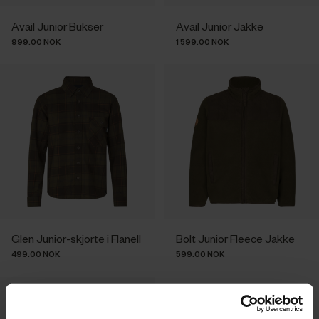
Avail Junior Bukser
Avail Junior Jakke
999.00 NOK
1 599.00 NOK
Glen Junior-skjorte i Flanell
Bolt Junior Fleece Jakke
499.00 NOK
599.00 NOK