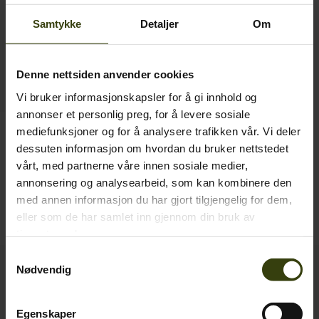
Samtykke
Detaljer
Om
Denne nettsiden anvender cookies
Vi bruker informasjonskapsler for å gi innhold og
annonser et personlig preg, for å levere sosiale
mediefunksjoner og for å analysere trafikken vår. Vi deler
Benjamin Junior Fleece
dessuten informasjon om hvordan du bruker nettstedet
499.00 NOK
vårt, med partnerne våre innen sosiale medier,
annonsering og analysearbeid, som kan kombinere den
med annen informasjon du har gjort tilgjengelig for dem,
1
eller som de har samlet inn gjennom din bruk av
tjenestene deres.
Samtykkevalg
Nødvendig
Kontakt oss
Outfit International A/S
Egenskaper
Greve Main 10