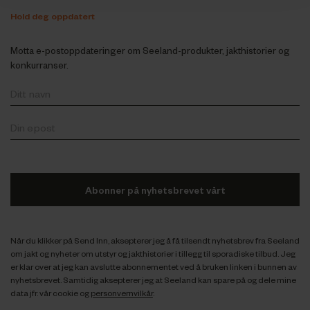
Hold deg oppdatert
Motta e-postoppdateringer om Seeland-produkter, jakthistorier og
konkurranser.
Abonner på nyhetsbrevet vårt
Når du klikker på Send Inn, aksepterer jeg å få tilsendt nyhetsbrev fra Seeland
om jakt og nyheter om utstyr og jakthistorier i tillegg til sporadiske tilbud. Jeg
er klar over at jeg kan avslutte abonnementet ved å bruken linken i bunnen av
nyhetsbrevet. Samtidig aksepterer jeg at Seeland kan spare på og dele mine
data jfr. vår cookie og
personvernvilkår
.