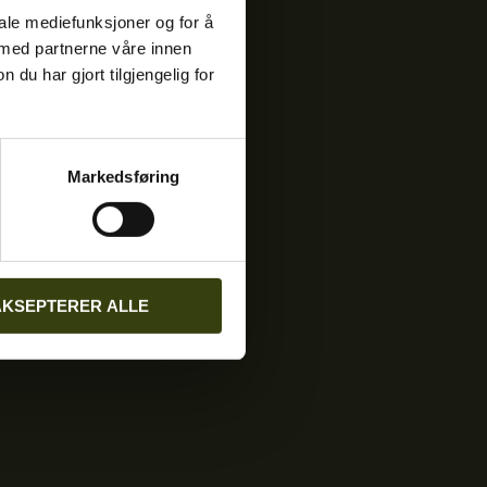
iale mediefunksjoner og for å
 med partnerne våre innen
u har gjort tilgjengelig for
ste Seeland-
Markedsføring
AKSEPTERER ALLE