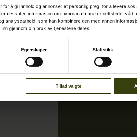
 for å gi innhold og annonser et personlig preg, for å levere sos
deler dessuten informasjon om hvordan du bruker nettstedet vårt,
og analysearbeid, som kan kombinere den med annen informasjon d
 inn gjennom din bruk av tjenestene deres.
Finn nærme
Egenskaper
Statistikk
forhandler
Tillad valgte