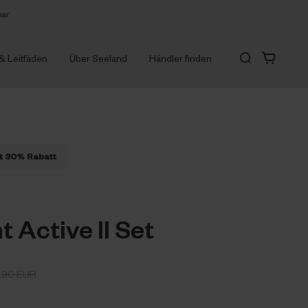
bar
 & Leitfäden
Über Seeland
Händler finden
t 30% Rabatt
 Active II Set
.90 EUR