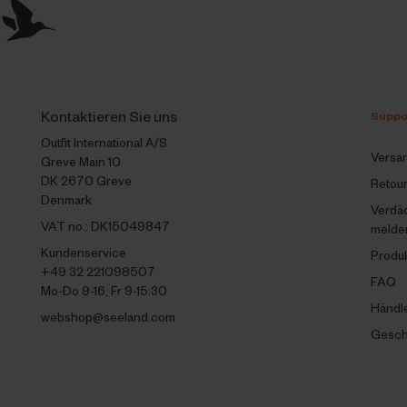
Kontaktieren Sie uns
Suppo
Outfit International A/S
Versa
Greve Main 10
DK 2670 Greve
Retou
Denmark
Verdä
VAT no.: DK15049847
melde
Kundenservice
Produ
+49 32 221098507
FAQ
Mo-Do 9-16, Fr 9-15:30
Händl
webshop@seeland.com
Gesch