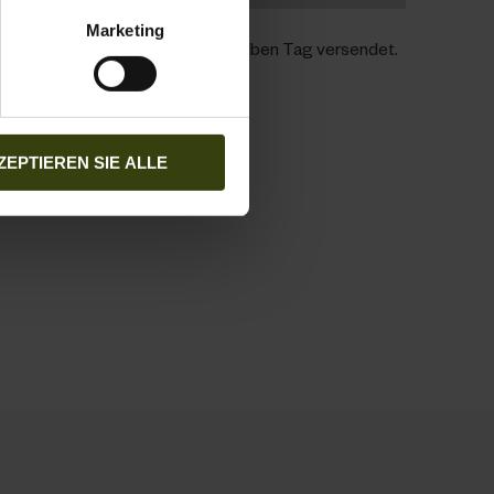
Marketing
:00 Uhr MEZ
werden noch am selben Tag versendet.
:00 Uhr CET für den Versand am selben Tag
sszustellung an der Kasse verfügbar
ZEPTIEREN SIE ALLE
s Rückgaberecht