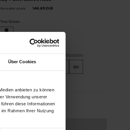
Normaler preis
149.95 EUR
Pine Green
Größen
Größentabelle
Über Cookies
46
48
50
56
58
60
 Medien anbieten zu können
hrer Verwendung unserer
 führen diese Informationen
.90 EUR
ie im Rahmen Ihrer Nutzung
Produkte auswählen