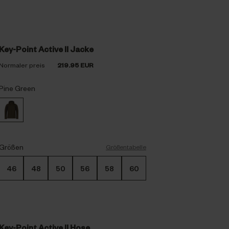
Key-Point Active II Jacke
Normaler preis
219.95 EUR
Pine Green
Größen
Größentabelle
46
48
50
56
58
60
Key-Point Active II Hose