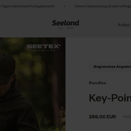
 Tage kostenloses Rückgaberecht
•
Online Überweisung ist jetzt verfüg
Artikel
Begrenztes Angebo
Bundles
Key-Point
259.00 EUR
369