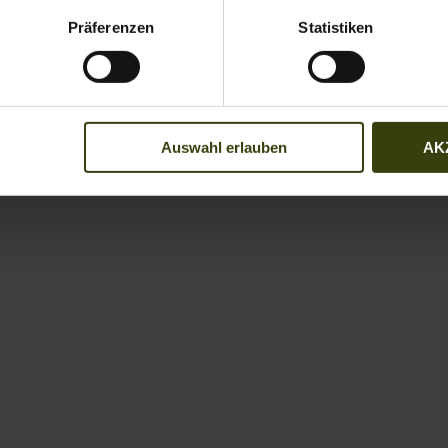
Präferenzen
Statistiken
Bestellungen vor
14
Bestellen Sie vor 14
Standard- und Expre
Auswahl erlauben
AK
90 Tage kostenlose