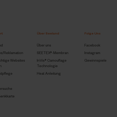
rt
Über Seeland
Folge Uns
nd
Über uns
Facebook
re/Reklamation
SEETEX®-Membran
Instagram
chtige Websites
InVis® Camouflage
Gewinnspiele
n
Technologie
ktpflege
Heat Anleitung
ersuche
enkkarte