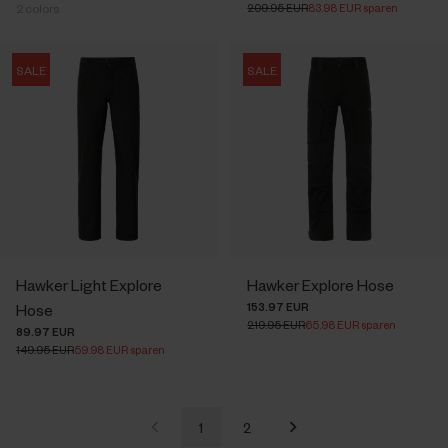
209.95 EUR
83.98 EUR sparen
2
colors
SALE
SALE
Hawker Light Explore
Hawker Explore Hose
153.97 EUR
Hose
219.95 EUR
65.98 EUR sparen
89.97 EUR
149.95 EUR
59.98 EUR sparen
1
2