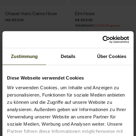
Chaser Aero Camo Hose
Elm Hose
149.95 EUR
89.95 EUR
109.95 EUR
20.00 EUR sparen
2
colors
Zustimmung
Details
Über Cookies
Diese Webseite verwendet Cookies
Wir verwenden Cookies, um Inhalte und Anzeigen zu
personalisieren, Funktionen für soziale Medien anbieten
zu können und die Zugriffe auf unsere Website zu
analysieren. Außerdem geben wir Informationen zu Ihrer
Chaser Hose
Hillside Kniebundhose
Verwendung unserer Website an unsere Partner für
189.95 EUR
154.95 EUR
soziale Medien, Werbung und Analysen weiter. Unsere
Partner führen diese Informationen möglicherweise mit