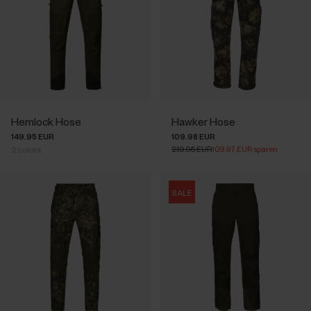
Hemlock Hose
Hawker Hose
149.95 EUR
109.98 EUR
219.95 EUR
109.97 EUR sparen
2
colors
SALE