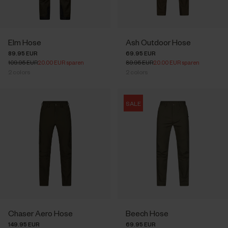
Elm Hose
Ash Outdoor Hose
89.95 EUR
69.95 EUR
109.95 EUR
20.00 EUR sparen
89.95 EUR
20.00 EUR sparen
2
colors
2
colors
SALE
Chaser Aero Hose
Beech Hose
149.95 EUR
69.95 EUR