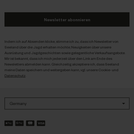
Newsletter abonnieren
Indem ich auf Absenden klicke, stimme ich zu, dass ich Newsletter von
Seeland über die Jagd erhalten möchte; Neuigkeiten über unsere
Ausrüstung und Jagdgeschichten sowie gelegentliche Verkaufsangebote.
Mir ist bekannt, dass ich mich jederzeit über den Link am Ende des
Newsletters abmelden kann. Gleichzeitig akzeptiere ich, dass Seeland
meine Daten speichern und weitergeben kann, vgl. unsere Cookie- und
Datenschutz
.
Germany