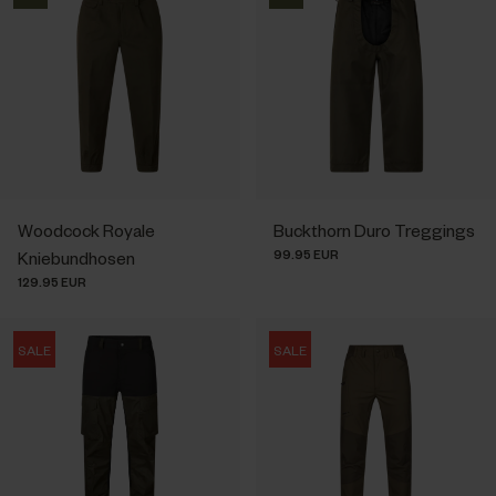
Woodcock Royale
Buckthorn Duro Treggings
99.95 EUR
Kniebundhosen
129.95 EUR
SALE
SALE