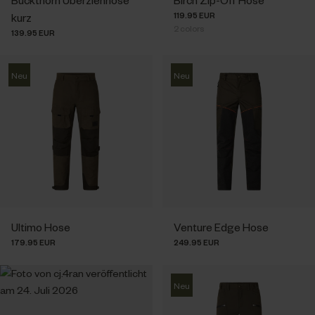
119.95 EUR
kurz
2
colors
139.95 EUR
Neu
Neu
Ultimo Hose
Venture Edge Hose
179.95 EUR
249.95 EUR
Neu