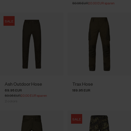
89.95 EUR
20.00 EUR sparen
SALE
Ash Outdoor Hose
Trax Hose
69.95 EUR
189.95 EUR
89.95 EUR
20.00 EUR sparen
2
colors
SALE