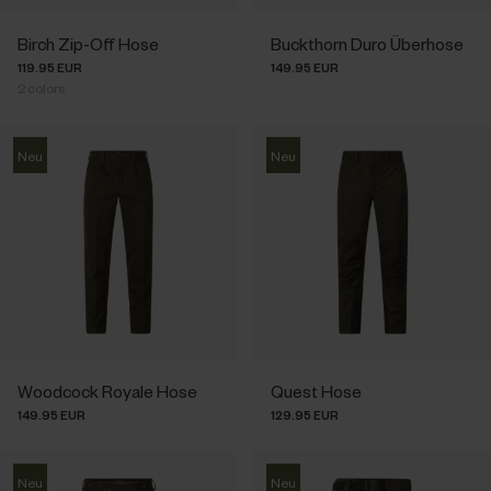
Birch Zip-Off Hose
Buckthorn Duro Überhose
119.95 EUR
149.95 EUR
2
colors
Neu
Neu
Woodcock Royale Hose
Quest Hose
149.95 EUR
129.95 EUR
Neu
Neu