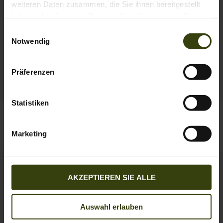
weiteren Daten zusammen, die Sie ihnen bereitgestellt
haben oder die sie im Rahmen Ihrer Nutzung der Dienste
gesammelt haben.
Einwilligungsauswahl
Notwendig
Präferenzen
Statistiken
Key-Point Elements Hose
Outdoor Stretch Hose
179.95 EUR
109.95 EUR
Marketing
4
colors
SALE
AKZEPTIEREN SIE ALLE
Auswahl erlauben