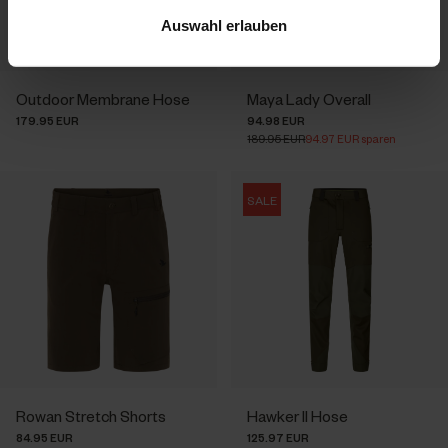
Auswahl erlauben
Outdoor Membrane Hose
Maya Lady Overall
179.95 EUR
94.98 EUR
189.95 EUR
94.97 EUR sparen
SALE
Rowan Stretch Shorts
Hawker II Hose
84.95 EUR
125.97 EUR