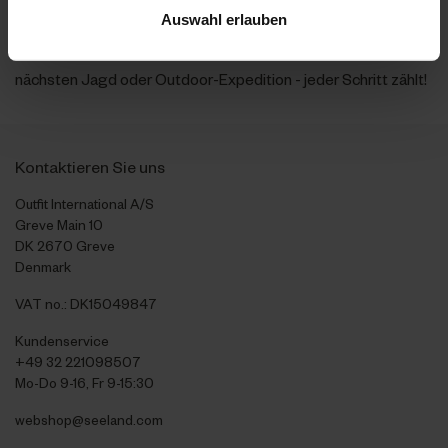
Auswahl erlauben
Entdecken Sie jetzt unser Sortiment an Jagdsocken und
rüsten Sie sich für unübertroffenen Komfort bei Ihrer
nächsten Jagd oder Outdoor-Expedition - jeder Schritt zählt!
Kontaktieren Sie uns
Outfit International A/S
Greve Main 10
DK 2670 Greve
Denmark
VAT no.: DK15049847
Kundenservice
+49 32 221098507
Mo-Do 9-16, Fr 9-15:30
webshop@seeland.com