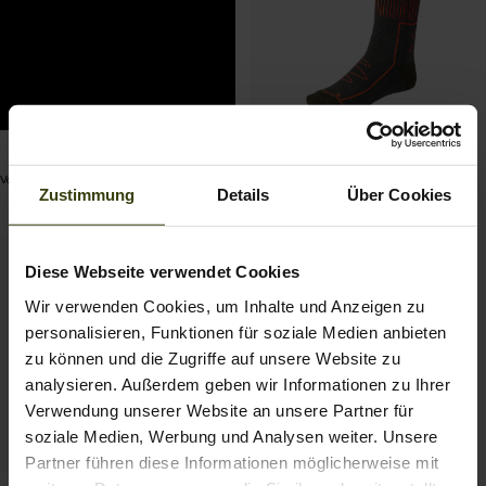
Beitrag
seeland_official
Celsius Heat Socken
Vor 3 Jahren
veröffentlicht
99.95 EUR
Zustimmung
Details
Über Cookies
von
Diese Webseite verwendet Cookies
Wir verwenden Cookies, um Inhalte und Anzeigen zu
personalisieren, Funktionen für soziale Medien anbieten
zu können und die Zugriffe auf unsere Website zu
analysieren. Außerdem geben wir Informationen zu Ihrer
Verwendung unserer Website an unsere Partner für
soziale Medien, Werbung und Analysen weiter. Unsere
Partner führen diese Informationen möglicherweise mit