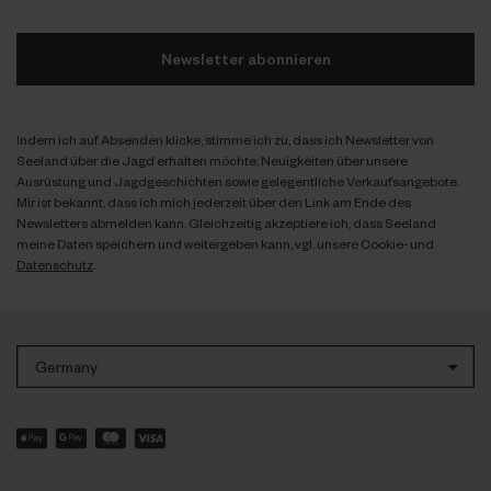
Newsletter abonnieren
Indem ich auf Absenden klicke, stimme ich zu, dass ich Newsletter von
Seeland über die Jagd erhalten möchte; Neuigkeiten über unsere
Ausrüstung und Jagdgeschichten sowie gelegentliche Verkaufsangebote.
Mir ist bekannt, dass ich mich jederzeit über den Link am Ende des
Newsletters abmelden kann. Gleichzeitig akzeptiere ich, dass Seeland
meine Daten speichern und weitergeben kann, vgl. unsere Cookie- und
Datenschutz
.
Germany