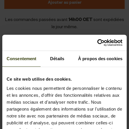
Ajouter au panier
Les commandes passées avant
14h00 CET
sont expédiées
le jour même.
Commandez avant 14h00 CET pour une expédition le jour même
Livraison standard et express disponible au paiement
Consentement
Détails
À propos des cookies
Politique de retour gratuit de 90 jours
Ce site web utilise des cookies.
Les cookies nous permettent de personnaliser le contenu
Fiche produit
et les annonces, d'offrir des fonctionnalités relatives aux
Plaque classique pour fixer un bois de brocard.
médias sociaux et d'analyser notre trafic. Nous
partageons également des informations sur l'utilisation de
Élégante et durable.
En savoir plus
notre site avec nos partenaires de médias sociaux, de
publicité et d'analyse, qui peuvent combiner celles-ci