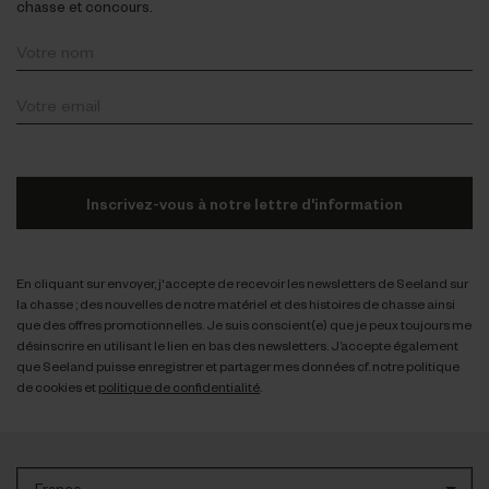
chasse et concours.
Inscrivez-vous à notre lettre d'information
En cliquant sur envoyer, j'accepte de recevoir les newsletters de Seeland sur
la chasse ; des nouvelles de notre matériel et des histoires de chasse ainsi
que des offres promotionnelles. Je suis conscient(e) que je peux toujours me
désinscrire en utilisant le lien en bas des newsletters. J’accepte également
que Seeland puisse enregistrer et partager mes données cf. notre politique
de cookies et
politique de confidentialité
.
France