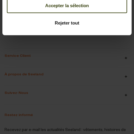
Accepter la sélection
Service client
+33 9 73 05 04 55
Lun-Jeu 9-16, Ven 9-15:30
Rejeter tout
webshop@seeland.com
Service Client
À propos de Seeland
Suivez-Nous
Restez informé
Recevez par e-mail les actualités Seeland : vêtements, histoires de