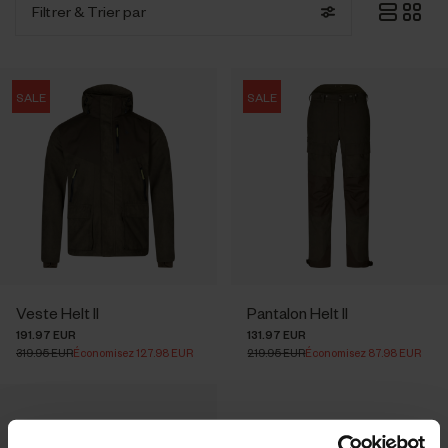
Filtrer
& Trier par
SALE
SALE
Veste Helt II
Pantalon Helt II
191.97 EUR
131.97 EUR
319.95 EUR
Économisez 127.98 EUR
219.95 EUR
Économisez 87.98 EUR