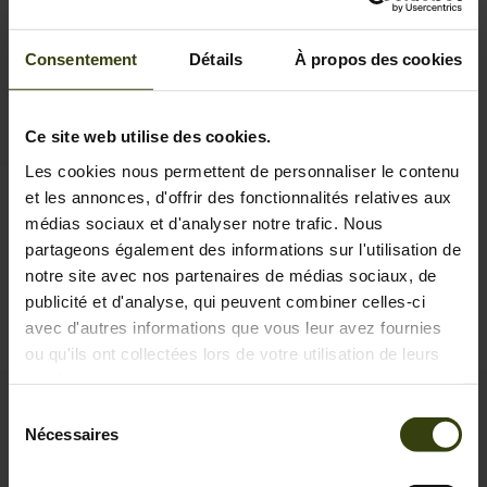
Consentement
Détails
À propos des cookies
Ce site web utilise des cookies.
Les cookies nous permettent de personnaliser le contenu
Chapeau Helt
et les annonces, d'offrir des fonctionnalités relatives aux
64.95 EUR
médias sociaux et d'analyser notre trafic. Nous
partageons également des informations sur l'utilisation de
notre site avec nos partenaires de médias sociaux, de
publicité et d'analyse, qui peuvent combiner celles-ci
1
avec d'autres informations que vous leur avez fournies
ou qu'ils ont collectées lors de votre utilisation de leurs
services.
Sélection
Contactez-nous
Nécessaires
du
Outfit International A/S
consentement
Greve Main 10