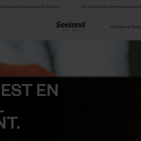
litique de retour gratuit de 90 jours
•
Pay by bank est désormais disponi
Articles et Gui
 EST EN
L
T.