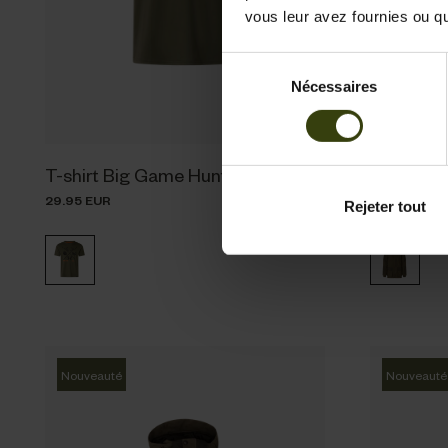
vous leur avez fournies ou qu'
Sélection
Nécessaires
du
consentement
T-shirt Big Game Hunter
Longue v
29.95 EUR
299.95 EUR
Rejeter tout
Nouveauté
Nouveauté