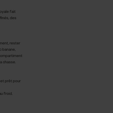
yale fait
finés, des
ment, rester
ac banane,
 compartiment
la chasse.
et prêt pour
u froid.