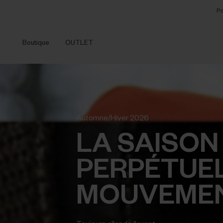
Po
Boutique
OUTLET
Automne/Hiver 2026
LA SAISON
PERPÉTUE
MOUVEMEN