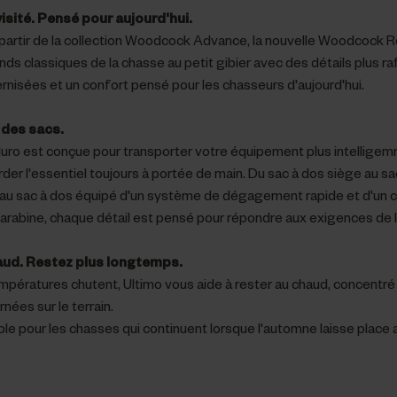
visité. Pensé pour aujourd'hui.
artir de la collection Woodcock Advance, la nouvelle Woodcock Ro
nds classiques de la chasse au petit gibier avec des détails plus raf
nisées et un confort pensé pour les chasseurs d'aujourd'hui.
 des sacs.
o est conçue pour transporter votre équipement plus intelligem
der l'essentiel toujours à portée de main. Du sac à dos siège au s
eau sac à dos équipé d'un système de dégagement rapide et d'un
carabine, chaque détail est pensé pour répondre aux exigences de 
aud. Restez plus longtemps.
mpératures chutent, Ultimo vous aide à rester au chaud, concentré 
rnées sur le terrain.
ble pour les chasses qui continuent lorsque l'automne laisse place a