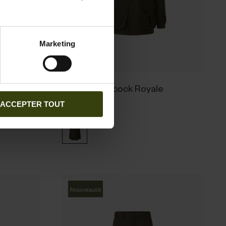
Marketing
timo
Veste Woodcock Royale
249.95 EUR
ACCEPTER TOUT
Nouveauté