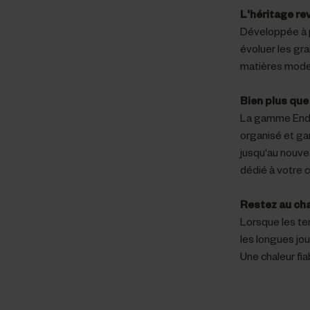
L'héritage re
Développée à p
évoluer les gra
matières moder
Bien plus que
La gamme Endur
organisé et gar
jusqu'au nouv
dédié à votre 
Restez au ch
Lorsque les te
les longues jou
Une chaleur fia