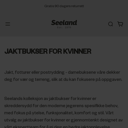
Gratis 90 dagers returrett
JAKTBUKSER FOR KVINNER
Jakt, fotturer eller postrydding - damebuksene våre dekker
deg for vær og terreng, slik at du kan fokusere på oppgaven.
Seelands kolleksjon av jaktbukser for kvinner er
skreddersydd for den moderne jegerens spesifikke behov,
med fokus på ytelse, funksjonalitet, komfort og stil. Vårt
utvalg av jaktbukser for kvinner er gjennomtenkt designet av
vårt ekspertteam for å gi deg en bedre jaktopplevelse