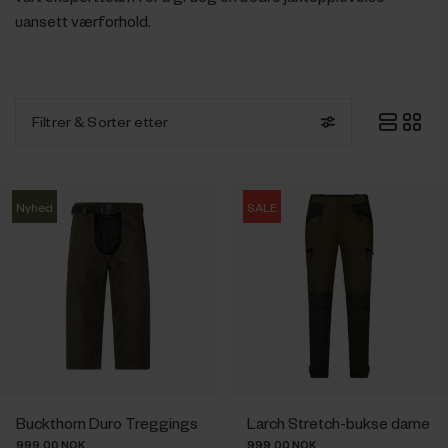
uansett værforhold.
Filtrer
& Sorter etter
Nyhed
SALE
Buckthorn Duro Treggings
Larch Stretch-bukse dame
999.00 NOK
999.00 NOK