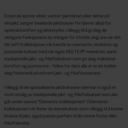
Enten du sporer viltet, venter i jakttårnet eller deltar på
drivjakt, sørger Seelands jaktbukser for damer alltid for
optimal komfort og slitestyrke, i tillegg til å gi deg de
viktigste funksjonene du trenger for å holde deg ute når det
blir tøft! Kolleksjonen vår består av vanntette, vindtette og
pustende bukser med vår egen SEETEX®-membran, samt
tradisjonelle jakt- og friluftsbukser som gir deg maksimal
komfort og pusteevne - felles for dem alle er at de holder
deg forberedt på ethvert jakt- og friluftsscenario.
I tillegg til de spesialiserte jaktbuksene våre har vi også et
stort utvalg av tradisjonelle jakt- og friluftsbukser som alle
går under navnet "Elements-kolleksjonen". I Elements-
kolleksjonen vår finner du damebukser som i tillegg til å kunne
brukes til jakt, også passer perfekt til din neste fottur eller
friluftslivstur.