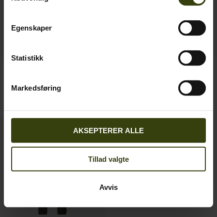
Egenskaper
Statistikk
Hawker Advance bukse,
Key-Point Lady bukse
659.40 NOK
dame
Markedsføring
1 099.00 NOK
Spar 439.60 NOK
1 319.40 NOK
2 199.00 NOK
Spar 879.60 NOK
AKSEPTERER ALLE
Tillad valgte
Avvis