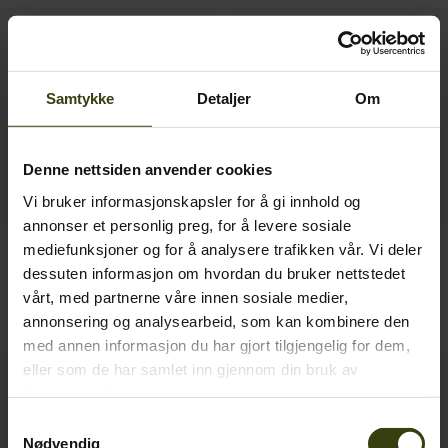
Samtykke
Detaljer
Om
Denne nettsiden anvender cookies
Vi bruker informasjonskapsler for å gi innhold og
annonser et personlig preg, for å levere sosiale
mediefunksjoner og for å analysere trafikken vår. Vi deler
Avail Aya Insulated bukser
Larch membrane bukser
dessuten informasjon om hvordan du bruker nettstedet
1 999.00 NOK
Women
vårt, med partnerne våre innen sosiale medier,
2 099.00 NOK
2
colors
annonsering og analysearbeid, som kan kombinere den
med annen informasjon du har gjort tilgjengelig for dem,
eller som de har samlet inn gjennom din bruk av
SALE
SALE
tjenestene deres.
Samtykkevalg
Nødvendig