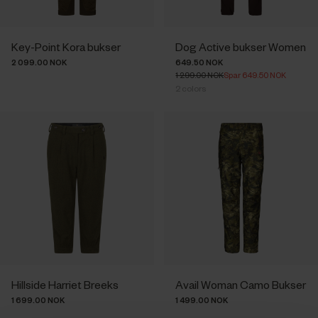
Key-Point Kora bukser
Dog Active bukser Women
2 099.00 NOK
649.50 NOK
1 299.00 NOK
Spar 649.50 NOK
2
colors
Hillside Harriet Breeks
Avail Woman Camo Bukser
1 699.00 NOK
1 499.00 NOK