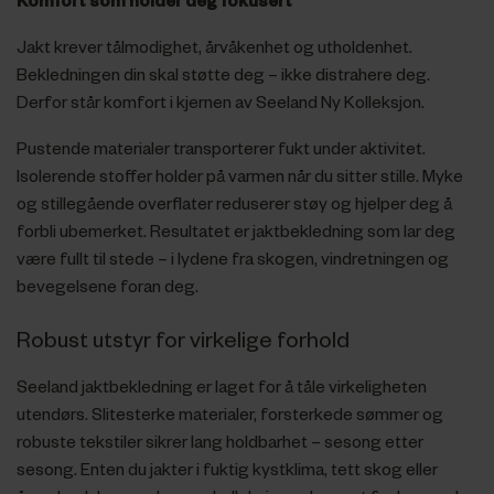
Komfort som holder deg fokusert
Jakt krever tålmodighet, årvåkenhet og utholdenhet.
Bekledningen din skal støtte deg – ikke distrahere deg.
Derfor står komfort i kjernen av Seeland Ny Kolleksjon.
Pustende materialer transporterer fukt under aktivitet.
Isolerende stoffer holder på varmen når du sitter stille. Myke
og stillegående overflater reduserer støy og hjelper deg å
forbli ubemerket. Resultatet er jaktbekledning som lar deg
være fullt til stede – i lydene fra skogen, vindretningen og
bevegelsene foran deg.
Robust utstyr for virkelige forhold
Seeland jaktbekledning er laget for å tåle virkeligheten
utendørs. Slitesterke materialer, forsterkede sømmer og
robuste tekstiler sikrer lang holdbarhet – sesong etter
sesong. Enten du jakter i fuktig kystklima, tett skog eller