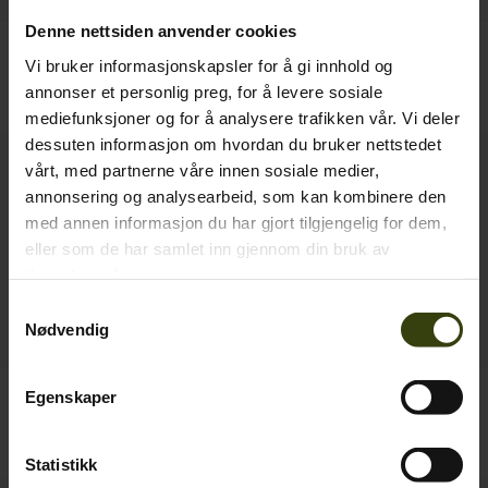
Denne nettsiden anvender cookies
Pine Half Zip Genser
Oxford Shooting skjorte
Vi bruker informasjonskapsler for å gi innhold og
1 299.00 NOK
699.00 NOK
annonser et personlig preg, for å levere sosiale
2
colors
4
colors
mediefunksjoner og for å analysere trafikken vår. Vi deler
dessuten informasjon om hvordan du bruker nettstedet
Nyhed
Nyhed
vårt, med partnerne våre innen sosiale medier,
annonsering og analysearbeid, som kan kombinere den
med annen informasjon du har gjort tilgjengelig for dem,
eller som de har samlet inn gjennom din bruk av
tjenestene deres.
Samtykkevalg
Nødvendig
Glen Flannel-Skjorte
Dictionary T-shirt
Egenskaper
599.00 NOK
349.00 NOK
6
colors
Statistikk