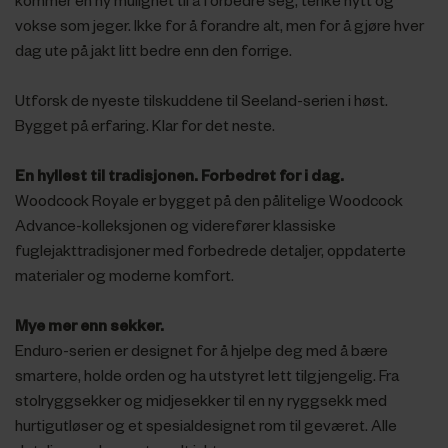
kommer en ny mulighet til å forbedre seg, tenke nytt og
vokse som jeger. Ikke for å forandre alt, men for å gjøre hver
dag ute på jakt litt bedre enn den forrige.
Utforsk de nyeste tilskuddene til Seeland-serien i høst.
Bygget på erfaring. Klar for det neste.
En hyllest til tradisjonen. Forbedret for i dag.
Woodcock Royale er bygget på den pålitelige Woodcock
Advance-kolleksjonen og viderefører klassiske
fuglejakttradisjoner med forbedrede detaljer, oppdaterte
materialer og moderne komfort.
Mye mer enn sekker.
Enduro-serien er designet for å hjelpe deg med å bære
smartere, holde orden og ha utstyret lett tilgjengelig. Fra
stolryggsekker og midjesekker til en ny ryggsekk med
hurtigutløser og et spesialdesignet rom til geværet. Alle