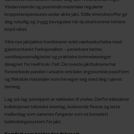
Vindavvisende og pustende materialer regulerer
kroppstemperaturen under aktiv jakt. Stille stretchstoffer gir
deg naturlig og trygg bevegelse når du skal komme tettere
innpå viltet.
Våre nye jaktjakker kombinerer solid værbeskyttelse med
gjennomtenkt funksjonalitet – justerbare hetter,
ventilasjonsmuligheter og praktiske lommeløsninger
designet for reell bruk i felt. De nyeste jaktbuksene har
forsterkede paneler i utsatte områder, ergonomisk passform
og fleksible materialer som beveger seg med deg i ujevnt
terreng.
Lag-på-lag-prinsippet er nøkkelen til ytelse. Derfor inkluderer
kolleksjonen tekniske innerlag, isolerende fleece og lette
mellomlag som sammen fungerer som et komplett
bekledningssystem for jakt.