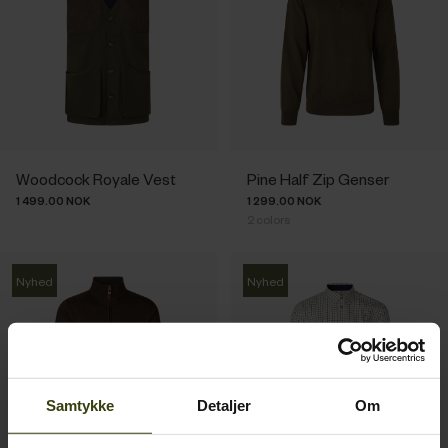
Woodcock Royale Vest
Pine Half Zip Genser
1 499.00 NOK
1 299.00 NOK
2
colors
Nyhed
Nyhed
Samtykke
Detaljer
Om