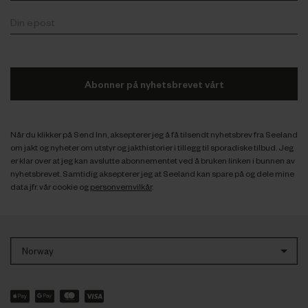
Abonner på nyhetsbrevet vårt
Når du klikker på Send Inn, aksepterer jeg å få tilsendt nyhetsbrev fra Seeland
om jakt og nyheter om utstyr og jakthistorier i tillegg til sporadiske tilbud. Jeg
er klar over at jeg kan avslutte abonnementet ved å bruken linken i bunnen av
nyhetsbrevet. Samtidig aksepterer jeg at Seeland kan spare på og dele mine
data jfr. vår cookie og
personvernvilkår
.
Norway