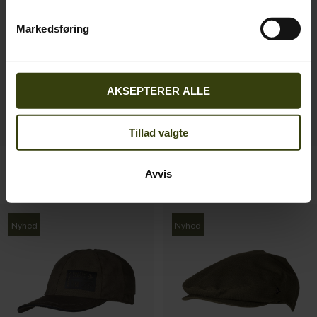
Nyhed
Nyhed
Markedsføring
AKSEPTERER ALLE
Tillad valgte
Highseat Sunset T-shirt
Buckthorn Duro Gamasje
Avvis
349.00 NOK
799.00 NOK
Nyhed
Nyhed