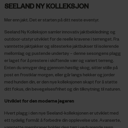
SEELAND NY KOLLEKSJON
Mer enn jakt. Det er starten på ditt neste eventyr.
Seeland Ny Kolleksjon samler innovativ jaktbekledning og
outdoor-utstyr utviklet for de reelle kravene i terrenget. Fra
vanntette jaktjakker og slitesterke jaktbukser til isolerende
mellomlag og pustende undertøy – denne sesongens plagg
er laget for å prestere i skiftende vær og variert terreng.
Enten du smyger deg gjennom høstlig skog, sitter stille på
post en frostklar morgen, eller går langs hekker og jorder
med hunden din, er den nye kolleksjonen skapt for å støtte
ditt fokus, din bevegelsesfrihet og din tilknytning til naturen.
Utviklet for den moderne jegeren
Hvert plagg i den nye Seeland-kolleksjonen er utviklet med
ett tydelig formål: å forbedre din opplevelse ute. Avanserte,
vanntette membraner holder deg tørr i vedvarende regn.