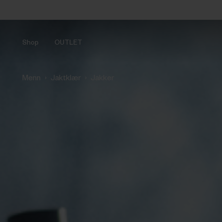
Shop
OUTLET
›
›
Menn
Jaktklær
Jakker