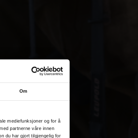
Om
iale mediefunksjoner og for å
 med partnerne våre innen
u har gjort tilgjengelig for