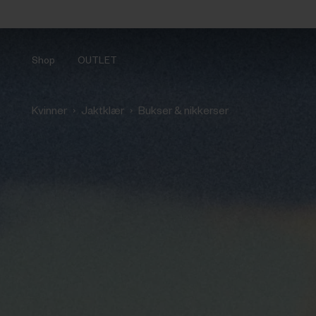
Shop
OUTLET
›
›
Kvinner
Jaktklær
Bukser & nikkerser