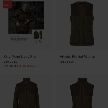
SALE
Key-Point Lady Set
Hillside Harriet Weste
225.00 EUR
154.95 EUR
319.90 EUR
94.90 EUR sparen