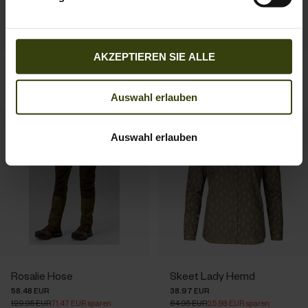
AKZEPTIEREN SIE ALLE
Therma Weste
Billie fleece
79.95 EUR
69.95 EUR
Auswahl erlauben
SALE
SALE
Auswahl erlauben
Rosalie Hose
Skeet Lady Hemd
58.48 EUR
38.97 EUR
129.95 EUR
71.47 EUR sparen
64.95 EUR
25.98 EUR sparen