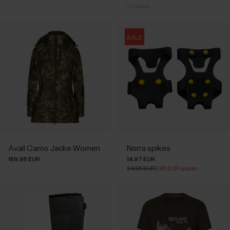
2
colors
SALE
Avail Camo Jacke Women
Norra spikes
189.95 EUR
14.97 EUR
24.95 EUR
9.98 EUR sparen