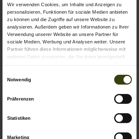
Wir verwenden Cookies, um Inhalte und Anzeigen zu
personalisieren, Funktionen für soziale Medien anbieten
zu können und die Zugriffe auf unsere Website zu
analysieren. Außerdem geben wir Informationen zu Ihrer
Verwendung unserer Website an unsere Partner für
soziale Medien, Werbung und Analysen weiter. Unsere
Partner führen diese Informationen möglicherweise mit
weiteren Daten zusammen, die Sie ihnen bereitgestellt
haben oder die sie im Rahmen Ihrer Nutzung der Dienste
gesammelt haben.
Einwilligungsauswahl
Highpoint Harriet Jacke
Celsius Aia Heat Jacke
Notwendig
229.95 EUR
229.95 EUR
Präferenzen
Statistiken
Marketing