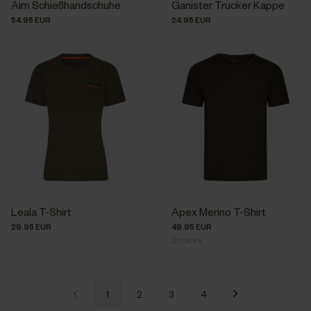
Aim Schießhandschuhe
Ganister Trucker Kappe
54.95 EUR
24.95 EUR
Leala T-Shirt
Apex Merino T-Shirt
29.95 EUR
49.95 EUR
2
colors
1
2
3
4