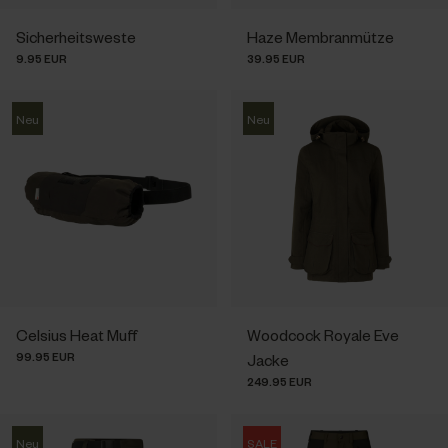
Sicherheitsweste
Haze Membranmütze
9.95 EUR
39.95 EUR
Neu
Neu
Celsius Heat Muff
Woodcock Royale Eve
99.95 EUR
Jacke
249.95 EUR
Neu
SALE