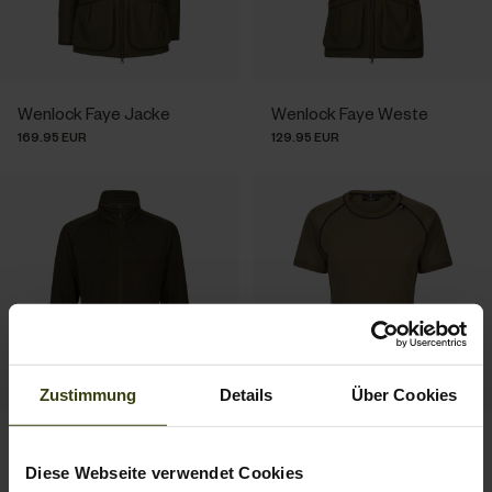
Wenlock Faye Jacke
Wenlock Faye Weste
169.95 EUR
129.95 EUR
Zustimmung
Details
Über Cookies
Tidal Tora Fleecejacke
Apex Aia Merino T-Shirt
64.95 EUR
49.95 EUR
Diese Webseite verwendet Cookies