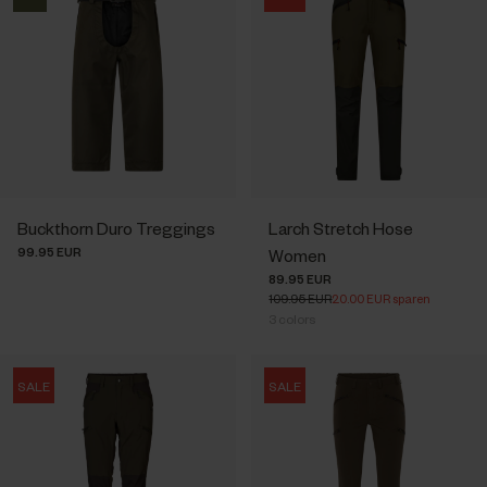
Buckthorn Duro Treggings
Larch Stretch Hose
99.95 EUR
Women
89.95 EUR
109.95 EUR
20.00 EUR sparen
3
colors
SALE
SALE