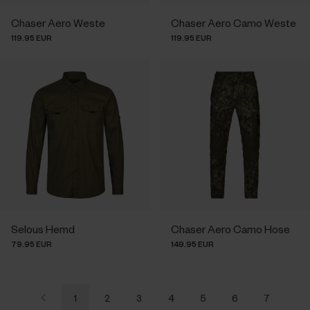
Chaser Aero Weste
Chaser Aero Camo Weste
119.95 EUR
119.95 EUR
Selous Hemd
Chaser Aero Camo Hose
79.95 EUR
149.95 EUR
1
2
3
4
5
6
7