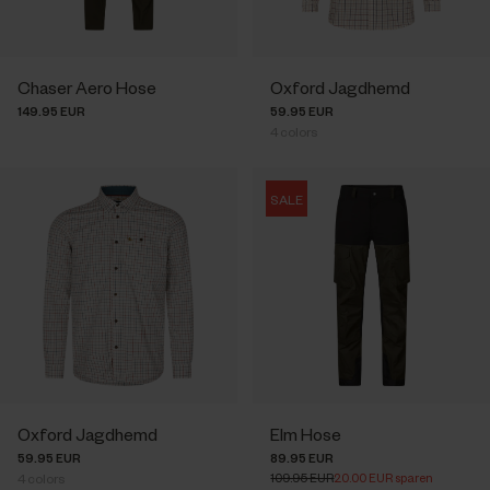
Chaser Aero Hose
Oxford Jagdhemd
149.95 EUR
59.95 EUR
4
colors
SALE
Oxford Jagdhemd
Elm Hose
59.95 EUR
89.95 EUR
109.95 EUR
20.00 EUR sparen
4
colors