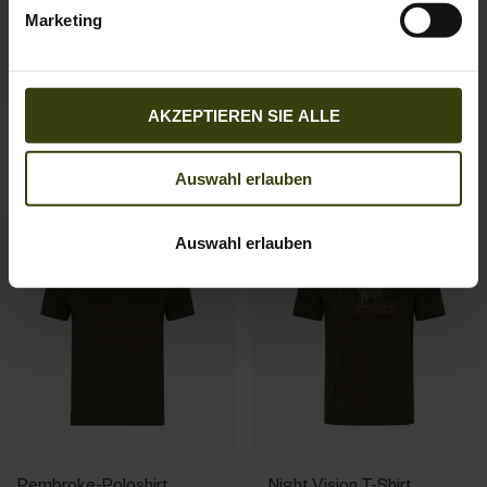
Marketing
AKZEPTIEREN SIE ALLE
Selous Cargo
Selous Cargo
Kurzarmhemd
Langarmhemd
Auswahl erlauben
69.95 EUR
79.95 EUR
Auswahl erlauben
Pembroke-Poloshirt
Night Vision T-Shirt