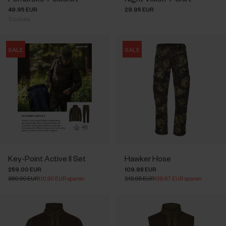
49.95 EUR
29.95 EUR
3
colors
SALE
SALE
Key-Point Active II Set
Hawker Hose
259.00 EUR
109.98 EUR
369.90 EUR
110.90 EUR sparen
219.95 EUR
109.97 EUR sparen