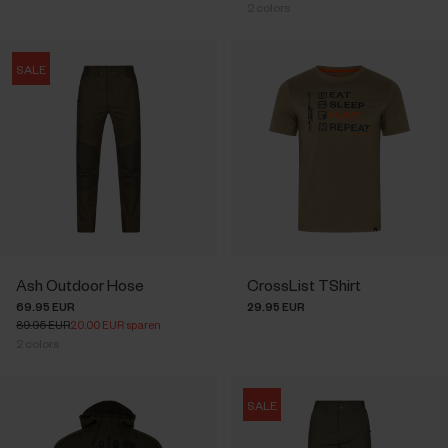
2
colors
SALE
Ash Outdoor Hose
CrossList TShirt
69.95 EUR
29.95 EUR
89.95 EUR
20.00 EUR sparen
2
colors
SALE