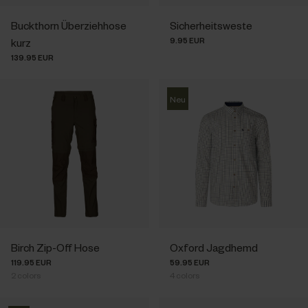
Buckthorn Überziehhose
Sicherheitsweste
9.95 EUR
kurz
139.95 EUR
Neu
Birch Zip-Off Hose
Oxford Jagdhemd
119.95 EUR
59.95 EUR
2
colors
4
colors