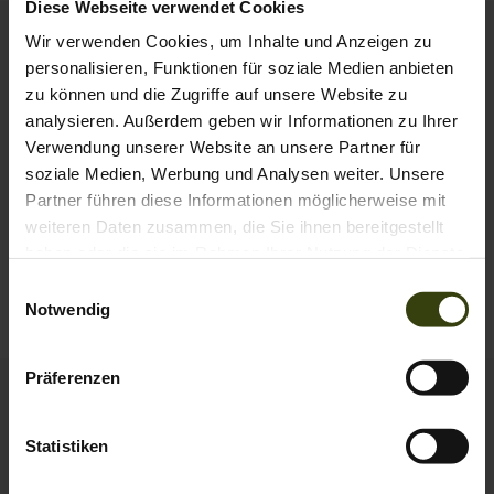
Diese Webseite verwendet Cookies
Wir verwenden Cookies, um Inhalte und Anzeigen zu
personalisieren, Funktionen für soziale Medien anbieten
zu können und die Zugriffe auf unsere Website zu
analysieren. Außerdem geben wir Informationen zu Ihrer
Verwendung unserer Website an unsere Partner für
soziale Medien, Werbung und Analysen weiter. Unsere
Partner führen diese Informationen möglicherweise mit
weiteren Daten zusammen, die Sie ihnen bereitgestellt
haben oder die sie im Rahmen Ihrer Nutzung der Dienste
Tagus Camo Face Cover
Skeet Weste – Limited
gesammelt haben.
Einwilligungsauswahl
29.95 EUR
Edition
Notwendig
119.95 EUR
Präferenzen
Statistiken