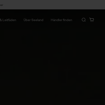
bar
 & Leitfäden
Über Seeland
Händler finden