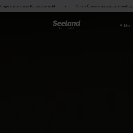
 Tage kostenloses Rückgaberecht
•
Online Überweisung ist jetzt verfüg
Artikel