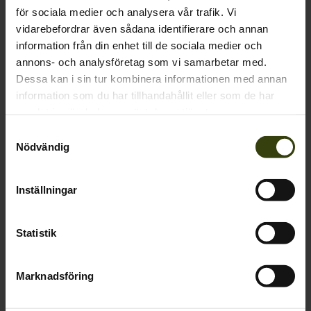
för sociala medier och analysera vår trafik. Vi
Kontakta oss
vidarebefordrar även sådana identifierare och annan
information från din enhet till de sociala medier och
Outfit International A/S
annons- och analysföretag som vi samarbetar med.
Greve Main 10
Dessa kan i sin tur kombinera informationen med annan
DK 2670 Greve
Denmark
information som du har tillhandahållit eller som de har
samlat in när du har använt deras tjänster.
VAT no.: DK15049847
Samtyckesval
Kundservice
Nödvändig
+46 10 750 28 32
Mån-Tor 9-16, Fre 9-15:30
Inställningar
webshop@seeland.com
Statistik
Support
Marknadsföring
Om Seeland