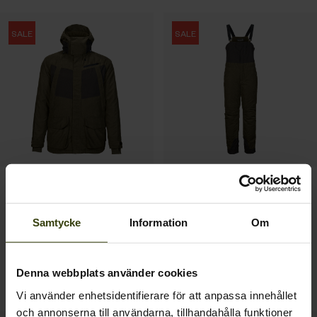
SALE
SALE
Polar Max jacka
Polar Max byxor
2 277.00 SEK
1 677.00 SEK
3 795.00 SEK
Spara 1518.00 SEK
2 795.00 SEK
Spara 1118.00 SEK
Samtycke
Information
Om
1
Denna webbplats använder cookies
Vi använder enhetsidentifierare för att anpassa innehållet
och annonserna till användarna, tillhandahålla funktioner