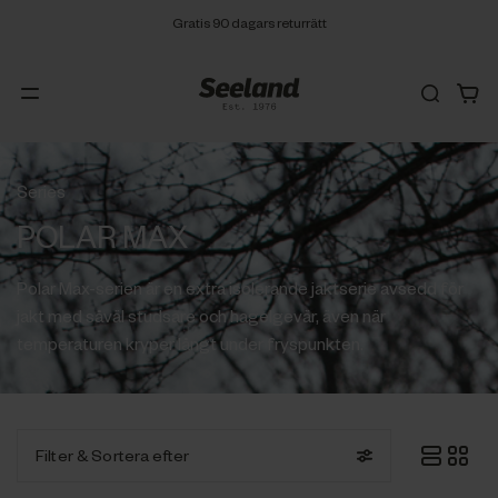
Gratis 90 dagars returrätt
Series
POLAR MAX
Polar Max-serien är en extra isolerande jaktserie avsedd för
jakt med såväl studsare och hagelgevär, även när
temperaturen kryper långt under fryspunkten.
Filter
& Sortera efter