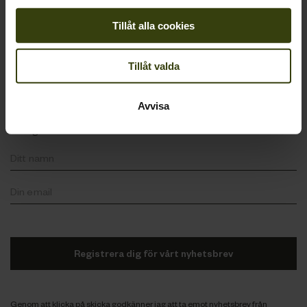
Tillåt alla cookies
Följa Oss
Tillåt valda
Håll dig underrättad
Avvisa
Få e-postuppdateringar om Seeland produkter, jakthistorier och
tävlingar.
Registrera dig för vårt nyhetsbrev
Genom att klicka på skicka godkänner jag att ta emot nyhetsbrev från