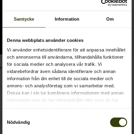
Samtycke
Information
Om
Denna webbplats använder cookies
Vi använder enhetsidentifierare för att anpassa innehållet
och annonserna till användarna, tillhandahålla funktioner
Inlägg
seeland_official
Crest Lea Underställ
för sociala medier och analysera vår trafik. Vi
För 3 år sedan
publicerat
895.00 SEK
vidarebefordrar även sådana identifierare och annan
av
information från din enhet till de sociala medier och
annons- och analysföretag som vi samarbetar med.
Dessa kan i sin tur kombinera informationen med annan
1
information som du har tillhandahållit eller som de har
samlat in när du har använt deras tjänster.
Samtyckesval
Nödvändig
Kontakta oss