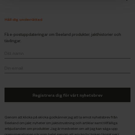
Håll dig underrättad
Få e-postuppdateringar om Seeland produkter, jakthistorier och
tävlingar.
Registrera dig för vårt nyhetsbrev
Genom att klicka på skicka godkänner jag att ta emot nyhetsbrev från
Seeland om jakt: nyheter om jaktutrustning och artiklar samt tillfälliga
erbjudanden om produkter. Jag är medveten om att jag kan säga upp
prenumerationen när som helst genom att använda länken längst ner i