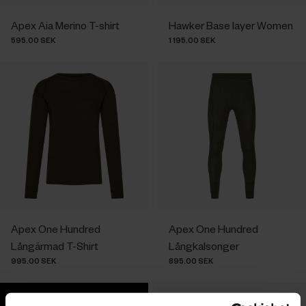
Apex Aia Merino T-shirt
Hawker Base layer Women
595.00 SEK
1 195.00 SEK
Apex One Hundred
Apex One Hundred
Långärmad T-Shirt
Långkalsonger
995.00 SEK
895.00 SEK