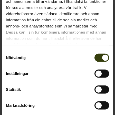
och annonserna till användarna, tillhandahålla funktioner
för sociala medier och analysera vår trafik. Vi
vidarebefordrar även sådana identifierare och annan
Kontakta oss
information från din enhet till de sociala medier och
Outfit International A/S
annons- och analysföretag som vi samarbetar med.
Greve Main 10
Dessa kan i sin tur kombinera informationen med annan
DK 2670 Greve
information som du har tillhandahållit eller som de har
Denmark
samlat in när du har använt deras tjänster.
VAT no.: DK15049847
Samtyckesval
Nödvändig
Kundservice
+46 10 750 28 32
Mån-Tor 9-16, Fre 9-15:30
Inställningar
webshop@seeland.com
Statistik
Support
Marknadsföring