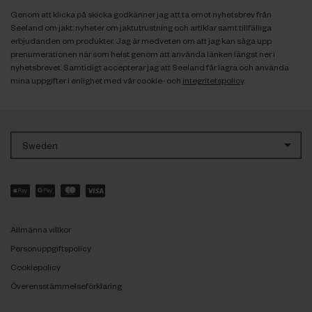
Genom att klicka på skicka godkänner jag att ta emot nyhetsbrev från
Seeland om jakt: nyheter om jaktutrustning och artiklar samt tillfälliga
erbjudanden om produkter. Jag är medveten om att jag kan säga upp
prenumerationen när som helst genom att använda länken längst ner i
nyhetsbrevet. Samtidigt accepterar jag att Seeland får lagra och använda
mina uppgifter i enlighet med vår cookie- och
integritetspolicy
.
Sweden
Allmänna villkor
Personuppgiftspolicy
Cookiepolicy
Överensstämmelseförklaring