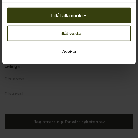
Om Seeland
Tillåt alla cookies
Följa Oss
Tillåt valda
Håll dig underrättad
Avvisa
Få e-postuppdateringar om Seeland produkter, jakthistorier och
tävlingar.
Registrera dig för vårt nyhetsbrev