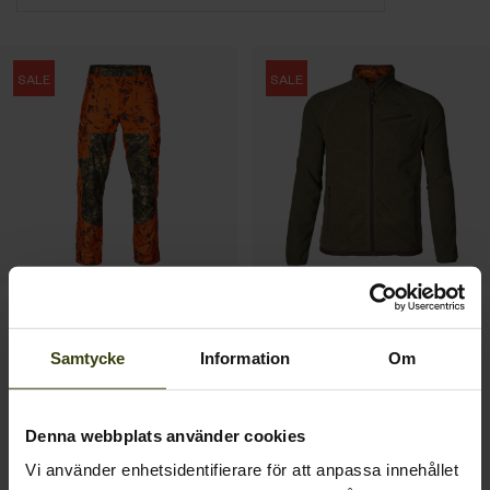
SALE
SALE
Vantage byxor
Vantage reversible fleece
1 617.00 SEK
1 166.75 SEK
Samtycke
Information
Om
2 695.00 SEK
Spara 1078.00 SEK
1 795.00 SEK
Spara 628.25 SEK
Denna webbplats använder cookies
1
Vi använder enhetsidentifierare för att anpassa innehållet