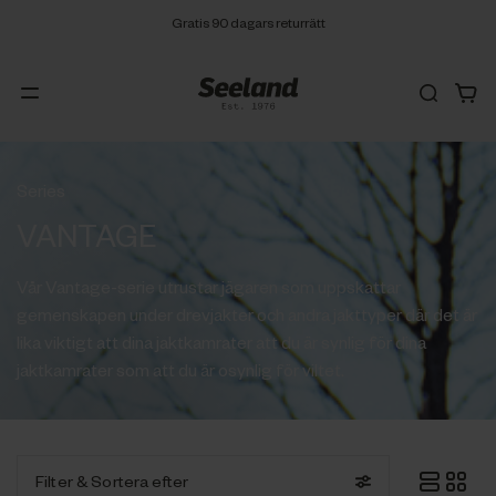
Gratis 90 dagars returrätt
Series
VANTAGE
Vår Vantage-serie utrustar jägaren som uppskattar
gemenskapen under drevjakter och andra jakttyper där det är
lika viktigt att dina jaktkamrater att du är synlig för dina
jaktkamrater som att du är osynlig för viltet.
Filter
& Sortera efter