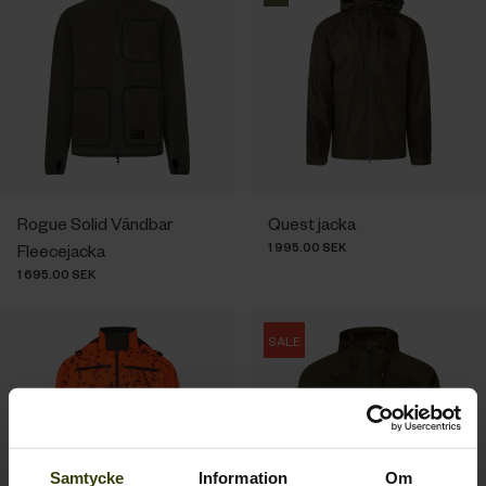
Rogue Solid Vändbar
Quest jacka
1 995.00 SEK
Fleecejacka
1 695.00 SEK
SALE
Samtycke
Information
Om