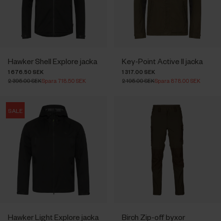
Hawker Shell Explore jacka
Key-Point Active II jacka
1 676.50 SEK
1 317.00 SEK
2 395.00 SEK
Spara 718.50 SEK
2 195.00 SEK
Spara 878.00 SEK
SALE
Hawker Light Explore jacka
Birch Zip-off byxor