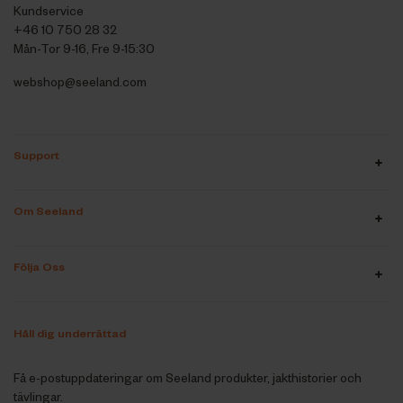
Kundservice
+46 10 750 28 32
Mån-Tor 9-16, Fre 9-15:30
webshop@seeland.com
Support
Om Seeland
Följa Oss
Håll dig underrättad
Få e-postuppdateringar om Seeland produkter, jakthistorier och
tävlingar.