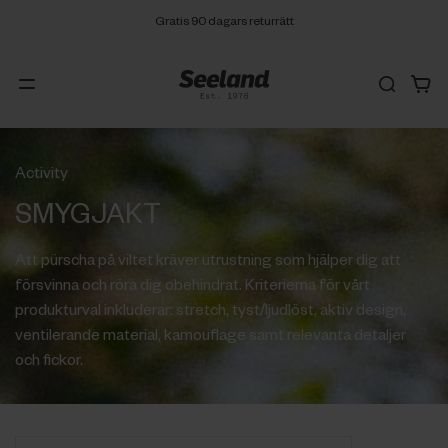
Fri frakt från 299 SEK
Activity
SMYGJAKT
Att pürscha på viltet kräver utrustning som hjälper dig att
försvinna och röra dig obehindrat. Kriterierna för vårt
produkturval inkluderar: stretch, tyst/ljudlöst, aktiv design,
ventilerande material, kamouflage samt relevanta detaljer
och fickor.