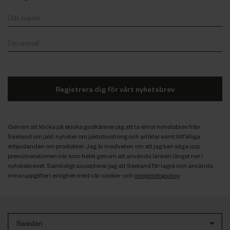
Registrera dig för vårt nyhetsbrev
Genom att klicka på skicka godkänner jag att ta emot nyhetsbrev från
Seeland om jakt: nyheter om jaktutrustning och artiklar samt tillfälliga
erbjudanden om produkter. Jag är medveten om att jag kan säga upp
prenumerationen när som helst genom att använda länken längst ner i
nyhetsbrevet. Samtidigt accepterar jag att Seeland får lagra och använda
mina uppgifter i enlighet med vår cookie- och
integritetspolicy
.
Sweden