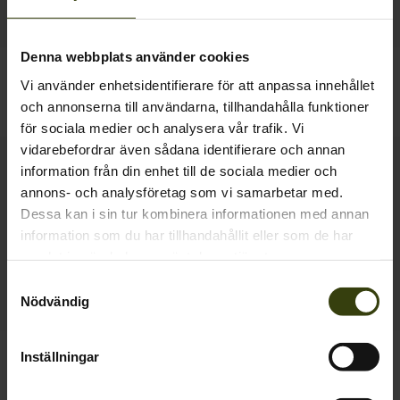
Denna webbplats använder cookies
Trax Blaze Jacka
jacka Hawker Shell II
Vi använder enhetsidentifierare för att anpassa innehållet
2 195.00 SEK
1 557.00 SEK
och annonserna till användarna, tillhandahålla funktioner
2 595.00 SEK
Spara 1038.00 SEK
för sociala medier och analysera vår trafik. Vi
vidarebefordrar även sådana identifierare och annan
information från din enhet till de sociala medier och
annons- och analysföretag som vi samarbetar med.
Dessa kan i sin tur kombinera informationen med annan
information som du har tillhandahållit eller som de har
samlat in när du har använt deras tjänster.
Samtyckesval
Nödvändig
Celsius Heat Jacka
Trax Jacka
Inställningar
2 595.00 SEK
3 195.00 SEK