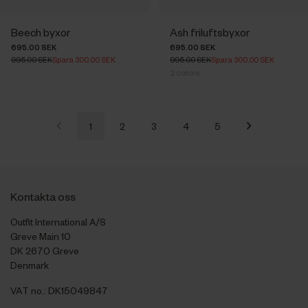
Beech byxor
Ash friluftsbyxor
695.00 SEK
695.00 SEK
995.00 SEK
Spara 300.00 SEK
995.00 SEK
Spara 300.00 SEK
2
colors
1
2
3
4
5
Kontakta oss
Outfit International A/S
Greve Main 10
DK 2670 Greve
Denmark
VAT no.: DK15049847