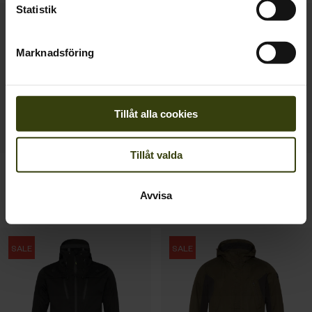
Statistik
Marknadsföring
Tillåt alla cookies
Tillåt valda
Avail smock
Seeland Cross windbeater
2 295.00 SEK
jacka
Avvisa
1 695.00 SEK
SALE
SALE