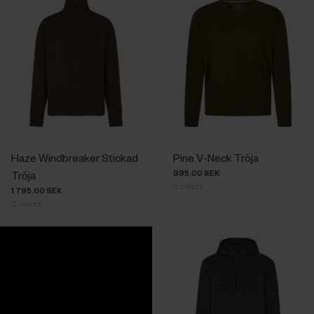
Haze Windbreaker Stickad
Pine V-Neck Tröja
995.00 SEK
Tröja
3
colors
1 795.00 SEK
2
colors