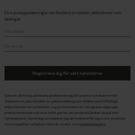
Få e-postuppdateringar om Seeland produkter, jakthistorier och
tävlingar.
Registrera dig för vårt nyhetsbrev
Genom att klicka på skicka godkänner jag att ta emot nyhetsbrev från
Seeland om jakt: nyheter om jaktutrustning och artiklar samt tillfälliga
erbjudanden om produkter. Jag är medveten om att jag kan säga upp
prenumerationen när som helst genom att använda länken längst ner i
nyhetsbrevet. Samtidigt accepterar jag att Seeland får lagra och använda
mina uppgifter i enlighet med vår cookie- och
integritetspolicy
.