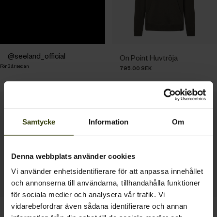
Inlägg
seeland_official
On Point Huvtröja
För 3 år sedan
publicerat
795.00 SEK
av
Samtycke
Information
Om
Denna webbplats använder cookies
Vi använder enhetsidentifierare för att anpassa innehållet
och annonserna till användarna, tillhandahålla funktioner
för sociala medier och analysera vår trafik. Vi
vidarebefordrar även sådana identifierare och annan
Delta Hoodie
Pulse Sweatshirt