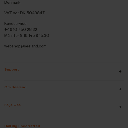
Denmark
VAT no.: DK15049847
Kundservice
+46 10 750 28 32
Mån-Tor 9-16, Fre 9-15:30
webshop@seeland.com
Support
Om Seeland
Följa Oss
Håll dig underrättad