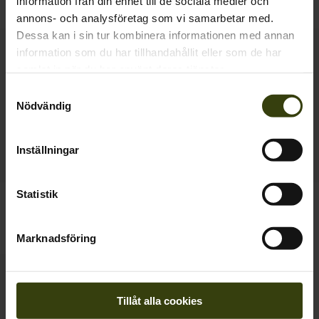
information från din enhet till de sociala medier och
895.00 SEK
795.00 SEK
annons- och analysföretag som vi samarbetar med.
Dessa kan i sin tur kombinera informationen med annan
Ny
information som du har tillhandahållit eller som de har
samlat in när du har använt deras tjänster.
Samtyckesval
Nödvändig
Inställningar
Statistik
Seeland Cross sweatshirt
Pine Half Zip tröja
695.00 SEK
1 295.00 SEK
2
colors
Marknadsföring
Tillåt alla cookies