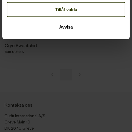
Tillåt valda
Avvisa
Cryo Sweatshirt
895.00 SEK
1
Kontakta oss
Outfit International A/S
Greve Main 10
DK 2670 Greve