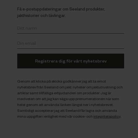
Få e-postuppdateringar om Seeland produkter,
jakthistorier och tävlingar.
Registrera dig för vårt nyhetsbrev
Genom att klicka på skicka godkänner jag att ta emot
nyhetsbrev från Seeland om jakt: nyheter om jaktutrustning och
artiklar samt tillfälliga erbjudanden om produkter. Jag är
medveten om att jag kan säga upp prenumerationen när som
helst genom att använda länken längst ner i nyhetsbrevet.
Samtidigt accepterar jag att Seeland får lagra och använda
mina uppgifter i enlighet med vår cookie- och
integritetspolicy
.