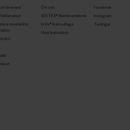
och leverans
Om oss
Facebook
Reklamation
SEETEX® Membranteknik
Instagram
tera misstänkta
InVis® Kamouflage
Tävlingar
latser
Heat Instruktion
ktvård
utik
tkort