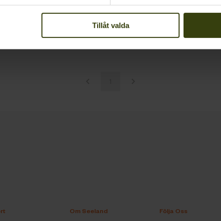
Tillåt valda
1
rt
Om Seeland
Följa Oss