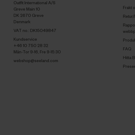
Outfit International A/S
Frakt 
Greve Main 10
DK 2670 Greve
Retur/
Denmark
Rappor
VAT no.: DK15049847
webbp
Kundservice
Produ
+46 10 750 28 32
FAQ
Mån-Tor 9-16, Fre 9-15:30
Hitta B
webshop@seeland.com
Presen