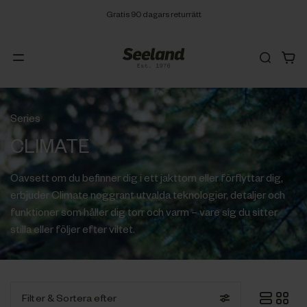
Gratis 90 dagars returrätt
Series
CLIMATE
Oavsett om du befinner dig i ett jakttorn eller förflyttar dig,
erbjuder Climate noggrant utvalda teknologier, detaljer och
funktioner som håller dig torr och varm – vare sig du sitter
stilla eller följer efter viltet.
Filter
& Sortera efter