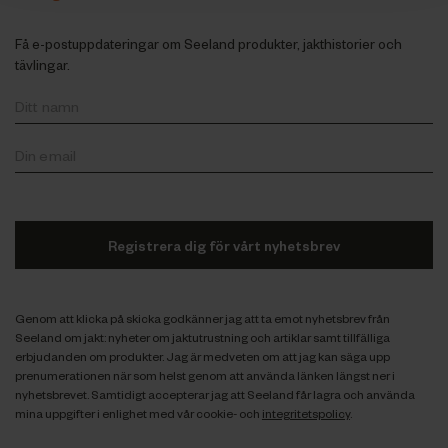
Få e-postuppdateringar om Seeland produkter, jakthistorier och
tävlingar.
Registrera dig för vårt nyhetsbrev
Genom att klicka på skicka godkänner jag att ta emot nyhetsbrev från
Seeland om jakt: nyheter om jaktutrustning och artiklar samt tillfälliga
erbjudanden om produkter. Jag är medveten om att jag kan säga upp
prenumerationen när som helst genom att använda länken längst ner i
nyhetsbrevet. Samtidigt accepterar jag att Seeland får lagra och använda
mina uppgifter i enlighet med vår cookie- och
integritetspolicy
.