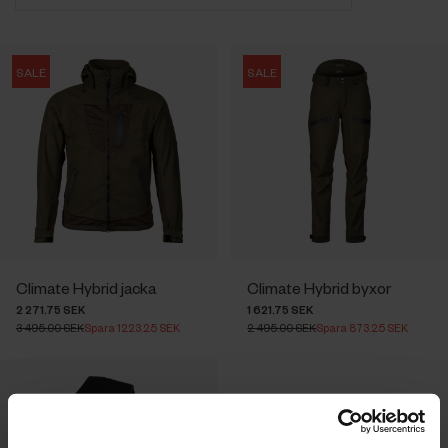
SALE
SALE
Climate Hybrid jacka
Climate Hybrid byxor
2 271.75 SEK
1 621.75 SEK
3 495.00 SEK
Spara 1223.25 SEK
2 495.00 SEK
Spara 873.25 SEK