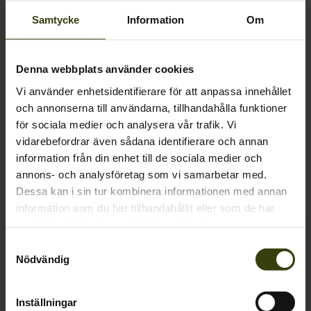
Samtycke
Information
Om
Denna webbplats använder cookies
Vi använder enhetsidentifierare för att anpassa innehållet
Climate handske
och annonserna till användarna, tillhandahålla funktioner
529.00 SEK
för sociala medier och analysera vår trafik. Vi
vidarebefordrar även sådana identifierare och annan
information från din enhet till de sociala medier och
annons- och analysföretag som vi samarbetar med.
1
Dessa kan i sin tur kombinera informationen med annan
information som du har tillhandahållit eller som de har
samlat in när du har använt deras tjänster.
Samtyckesval
Kontakta oss
Nödvändig
Outfit International A/S
Greve Main 10
Inställningar
DK 2670 Greve