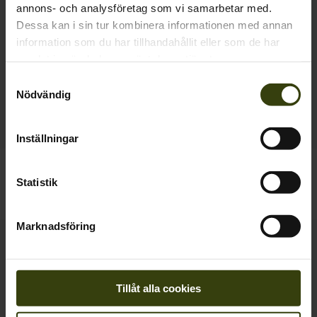
annons- och analysföretag som vi samarbetar med.
SALE
Dessa kan i sin tur kombinera informationen med annan
information som du har tillhandahållit eller som de har
samlat in när du har använt deras tjänster.
Samtyckesval
Nödvändig
Inställningar
KeyPoint Kora Jacka
Key-Point Lady jacka
Statistik
2 895.00 SEK
1 197.00 SEK
1 995.00 SEK
Spara 798.00 SEK
Marknadsföring
SALE
Tillåt alla cookies