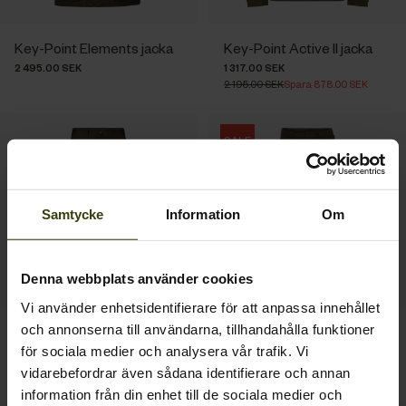
Key-Point Elements jacka
Key-Point Active II jacka
2 495.00 SEK
1 317.00 SEK
2 195.00 SEK
Spara 878.00 SEK
SALE
Samtycke
Information
Om
Denna webbplats använder cookies
Vi använder enhetsidentifierare för att anpassa innehållet
och annonserna till användarna, tillhandahålla funktioner
Key-Point Elements byxor
Key-Point Active II byxor
för sociala medier och analysera vår trafik. Vi
1 895.00 SEK
837.00 SEK
1 395.00 SEK
Spara 558.00 SEK
vidarebefordrar även sådana identifierare och annan
information från din enhet till de sociala medier och