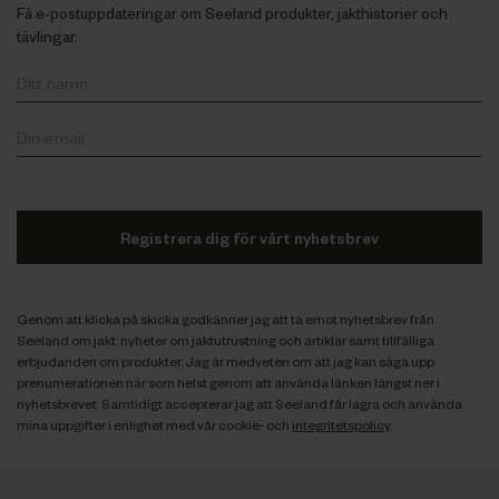
Få e-postuppdateringar om Seeland produkter, jakthistorier och
tävlingar.
Registrera dig för vårt nyhetsbrev
Genom att klicka på skicka godkänner jag att ta emot nyhetsbrev från
Seeland om jakt: nyheter om jaktutrustning och artiklar samt tillfälliga
erbjudanden om produkter. Jag är medveten om att jag kan säga upp
prenumerationen när som helst genom att använda länken längst ner i
nyhetsbrevet. Samtidigt accepterar jag att Seeland får lagra och använda
mina uppgifter i enlighet med vår cookie- och
integritetspolicy
.