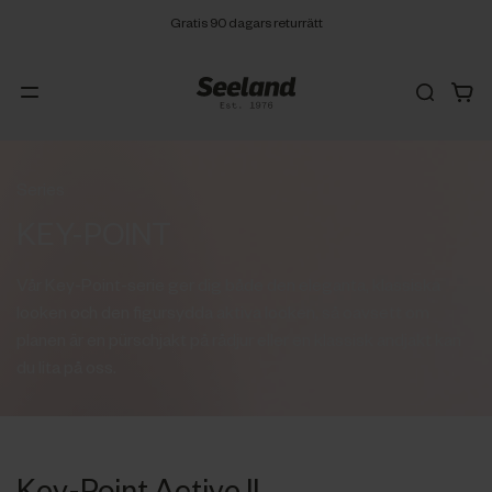
Gratis 90 dagars returrätt
Series
KEY-POINT
Vår Key-Point-serie ger dig både den eleganta, klassiska
looken och den figursydda aktiva looken, så oavsett om
planen är en pürschjakt på rådjur eller en klassisk andjakt kan
du lita på oss.
Key-Point Active II