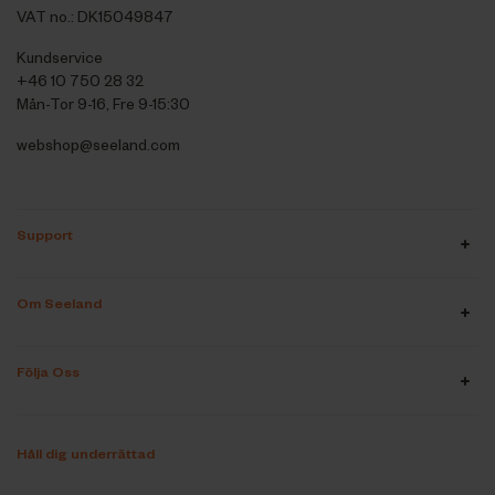
VAT no.: DK15049847
Kundservice
+46 10 750 28 32
Mån-Tor 9-16, Fre 9-15:30
webshop@seeland.com
Support
Om Seeland
Följa Oss
Håll dig underrättad