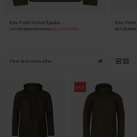
Key-Point Active II jacka
Key-Point 
1 317.00 SEK
2 195.00 SEK
Spara 878.00 SEK
837.00 SEK
1
Filter
& Sortera efter
SALE