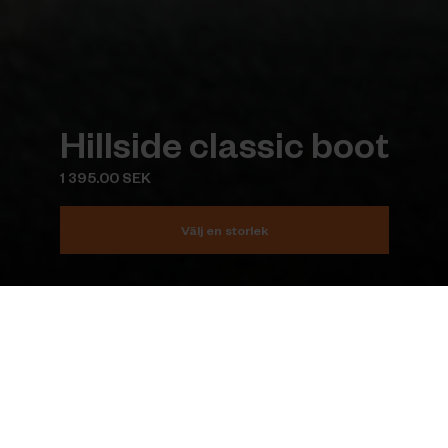
Hillside classic boot
1 395.00 SEK
Välj en storlek
Lägg i varukorgen