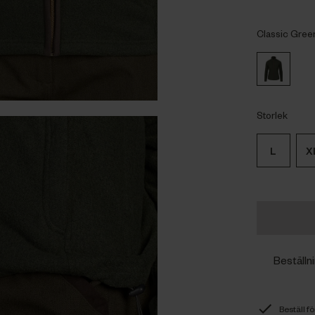
Classic Gree
Storlek
L
X
Beställn
Beställ f