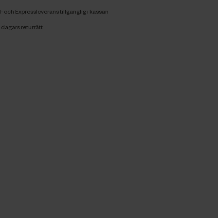
 och Expressleverans tillgänglig i kassan
 dagars returrätt