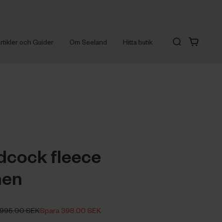
rtikler och Guider
Om Seeland
Hitta butik
cock fleece
en
995.00 SEK
Spara 398.00 SEK