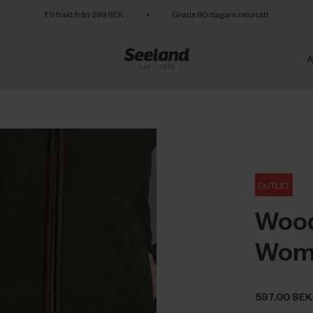
Fri frakt från 299 SEK
•
Gratis 90 dagars returrätt
A
OUTLET
Wood
Wom
597.00 SEK