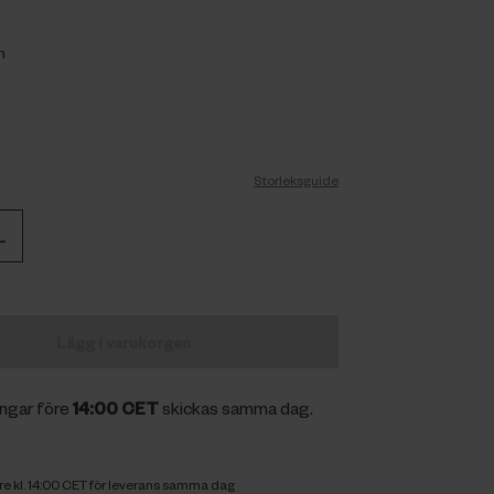
n
Storleksguide
L
Lägg i varukorgen
ingar före
14:00 CET
skickas samma dag.
öre kl. 14:00 CET för leverans samma dag